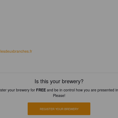
lesdeuxbranches.fr
Is this your brewery?
ster your brewery for
FREE
and be in control how you are presented in
Please!
REGISTER YOUR BREWERY