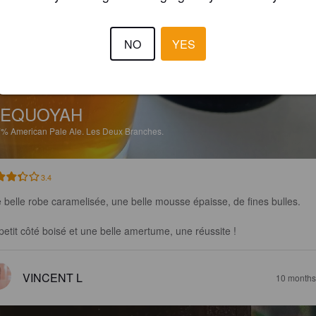
NO
YES
SEQUOYAH
7%
American Pale Ale.
Les Deux Branches.
3.4
 belle robe caramelisée, une belle mousse épaisse, de fines bulles. 

petit côté boisé et une belle amertume, une réussite !
VINCENT L
10 months