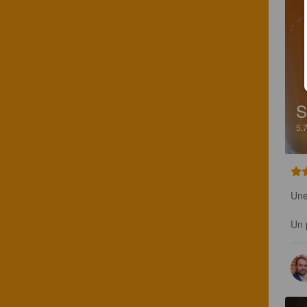
5.
Une
Un 