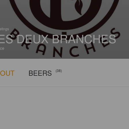
atings
ES DEUX BRANCHES
ce
BOUT
BEERS
(38)