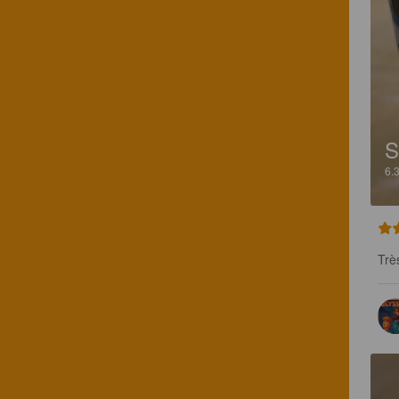
S
6.
Trè