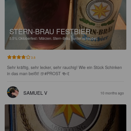
STERN-BRAU FESTBIER
5.5%
Oktoberfest / Märzen.
Stern-Bräu gunter scheubel.
3.8
Sehr kräftig, sehr lecker, sehr rauchig! Wie ein Stück Schinken 
in das man beißt! 🍺#PROST 🍻🤙
SAMUEL V
10 months ago