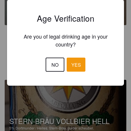
STERN-BRÄU VOLLBIER HELL
5%
Dortmunder / Helles.
Stern-Bräu gunter scheubel.
Age Verification
4.5
Are you of legal drinking age in your
Finalmente ogni tanto si trova una birra tedesca con caratteri. 
country?
Questa è lievemente affumicata e con una bella schiuma
NO
YES
FR3NZ
1 year ago
@ Galileo Risto Pub
STERN-BRÄU VOLLBIER HELL
5%
Dortmunder / Helles.
Stern-Bräu gunter scheubel.