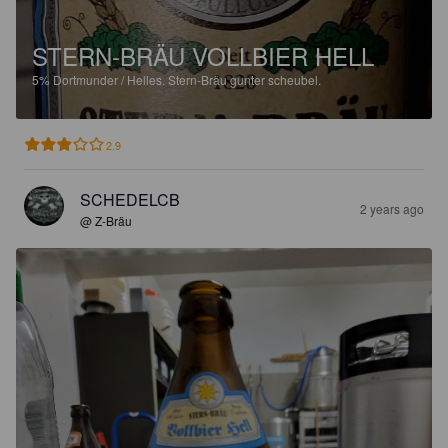
STERN-BRÄU VOLLBIER HELL
5%
Dortmunder / Helles.
Stern-Bräu gunter scheubel.
2.9
SCHEDELCB
2 years ago
@ Z-Bräu