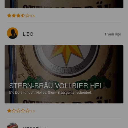
3.5
LIBO
1 year ago
STERN-BRÄU VOLLBIER HELL
5%
Dortmunder / Helles.
Stern-Bräu gunter scheubel.
1.0