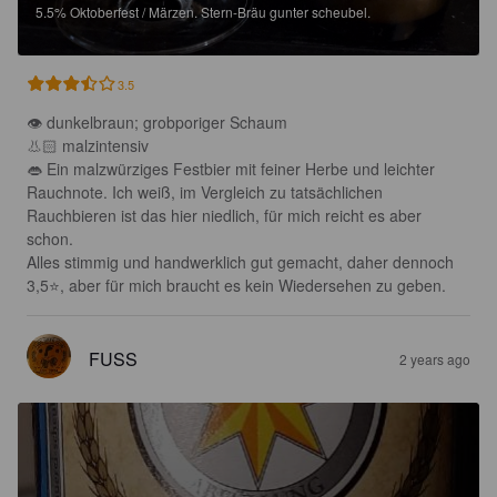
5.5%
Oktoberfest / Märzen.
Stern-Bräu gunter scheubel.
3.5
👁 dunkelbraun; grobporiger Schaum 

👃🏻 malzintensiv

👄 Ein malzwürziges Festbier mit feiner Herbe und leichter 
Rauchnote. Ich weiß, im Vergleich zu tatsächlichen 
Rauchbieren ist das hier niedlich, für mich reicht es aber 
schon.

Alles stimmig und handwerklich gut gemacht, daher dennoch 
3,5⭐️, aber für mich braucht es kein Wiedersehen zu geben.
FUSS
2 years ago