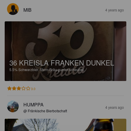
MIB
4 years ago
36 KREISLA FRANKEN DUNKEL
5.5%
Schwarzbier.
Stern-Bräu gunter scheubel.
3.0
HUMPPA
4 years ago
@ Fränkische Bierbotschaft