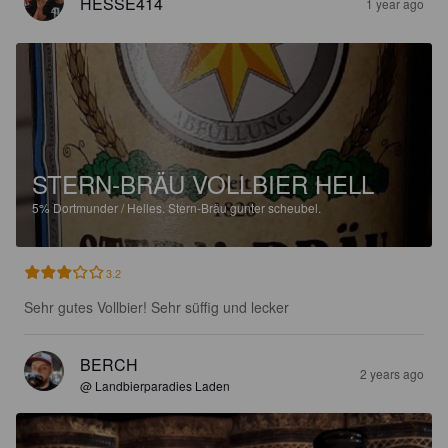
HESSE414
1 year ago
STERN-BRÄU VOLLBIER HELL
5%
Dortmunder / Helles.
Stern-Bräu gunter scheubel.
3.2
Sehr gutes Vollbier! Sehr süffig und lecker
BERCH
2 years ago
@ Landbierparadies Laden