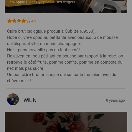
5%
Apple Cider.
Symphonie Des Vergers.
4.0
Cidre brut biologique produit à Cublize (69550).

Robe cuivrée opaque, pétillante avec beaucoup de mousse 
qui disparaît vite, en mode champagne.

Nez : pomme/vanille pas du tout sucré!

Relativement peu pétillant en bouche par rapport à la robe, on 
retrouve le côté fruité, pomme confite, pomme en compote du 
nez mais pas sucré.

Un bon cidre brut artisanale qui se marie très bien avec du 
chèvre miel !
WIL N
6 years ago