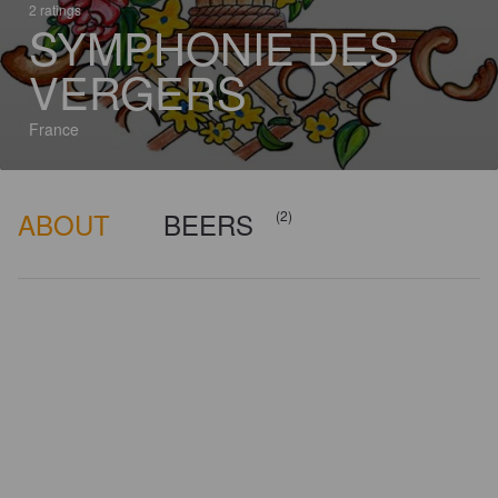
2 ratings
SYMPHONIE DES
VERGERS
France
ABOUT
BEERS
(2)