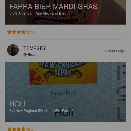
FARRA BIER MARDI GRAS
5.5%
American Pale Ale.
Farra Bier.
3.6
TEMPSEY
6 years ago
@ Brou
HOLI
6%
New England IPA / Hazy IPA.
Farra Bier.
3.6