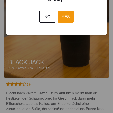
NO
YES
BLACK JACK
7.5%
Oatmeal Stout.
Farra Bier.
3.8
Riecht nach kaltem Kaffee. Beim Antrinken merkt man die 
Festigkeit der Schaumkrone. Im Geschmack dann mehr 
Bitterschokolade als Kaffee, am Ende zunächst eine 
zurückhaltende Süße, die schließlich nochmal ins Bittere kippt. 