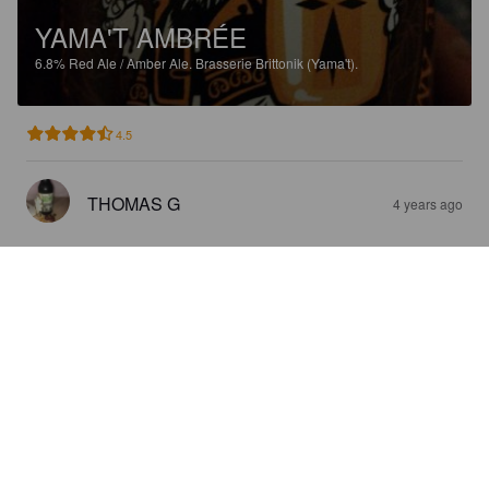
YAMA'T AMBRÉE
6.8%
Red Ale / Amber Ale.
Brasserie Brittonik (Yama't).
4.5
THOMAS G
4 years ago
YAMA'T IPA
5.5%
India Pale Ale.
Brasserie Brittonik (Yama't).