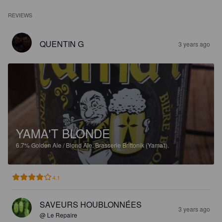
REVIEWS
QUENTIN G
3 years ago
YAMA'T BLONDE
6.7%
Golden Ale / Blond Ale.
Brasserie Brittonik (Yama't).
4.1
SAVEURS HOUBLONNÉES
3 years ago
@ Le Repaire