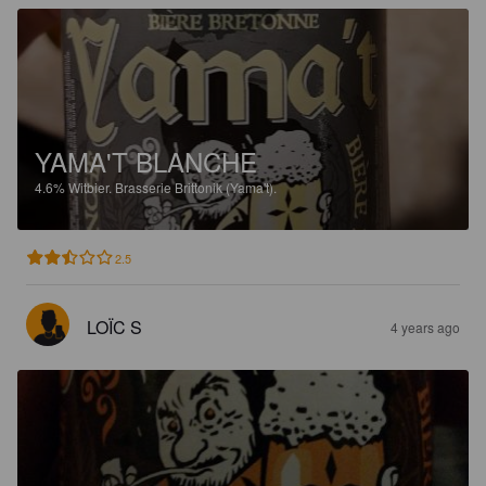
YAMA'T BLANCHE
4.6%
Witbier.
Brasserie Brittonik (Yama't).
2.5
LOÏC S
4 years ago