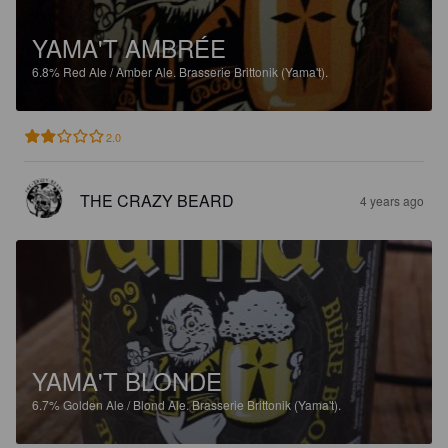
YAMA'T AMBRÉE
6.8%
Red Ale / Amber Ale.
Brasserie Brittonik (Yama't).
2.0
THE CRAZY BEARD
4 years ago
YAMA'T BLONDE
6.7%
Golden Ale / Blond Ale.
Brasserie Brittonik (Yama't).