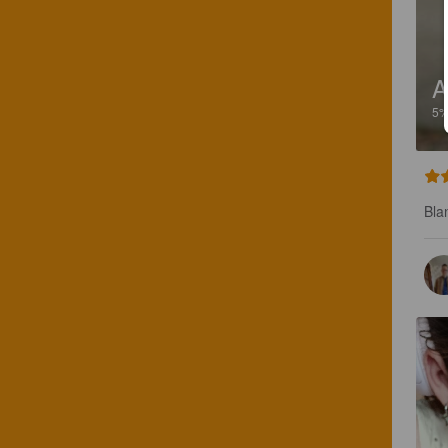
A
5
Bla