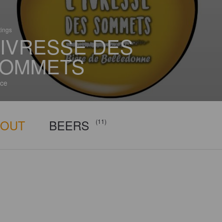
tings
'IVRESSE DES
OMMETS
ce
BOUT
BEERS
(11)