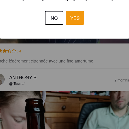
NO
YES
IGUILLE D'OLLE
%
Witbier.
L'Ivresse Des Sommets.
3.4
nche légèrement citronnée avec une fine amertume
ANTHONY S
2 months
@ Tournai