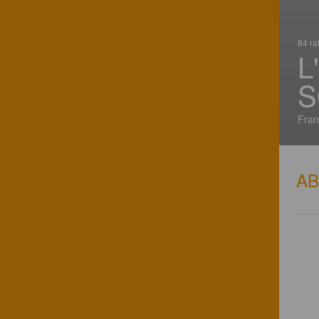
84 ra
L
S
Fran
A