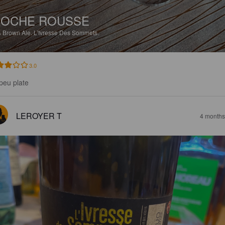
ROCHE ROUSSE
%
Brown Ale.
L'Ivresse Des Sommets.
3.0
peu plate
LEROYER T
4 months