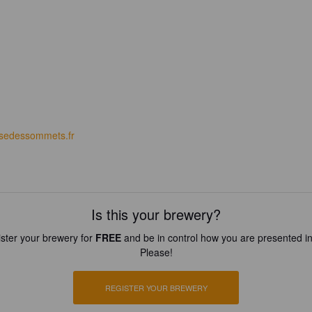
ssedessommets.fr
Is this your brewery?
ster your brewery for
FREE
and be in control how you are presented in
Please!
REGISTER YOUR BREWERY