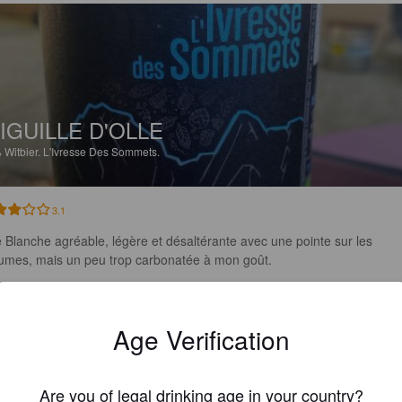
IGUILLE D'OLLE
%
Witbier.
L'Ivresse Des Sommets.
3.1
 Blanche agréable, légère et désaltérante avec une pointe sur les 
umes, mais un peu trop carbonatée à mon goût.
BINCHOLOGUE
1 month
Age Verification
Are you of legal drinking age in your country?