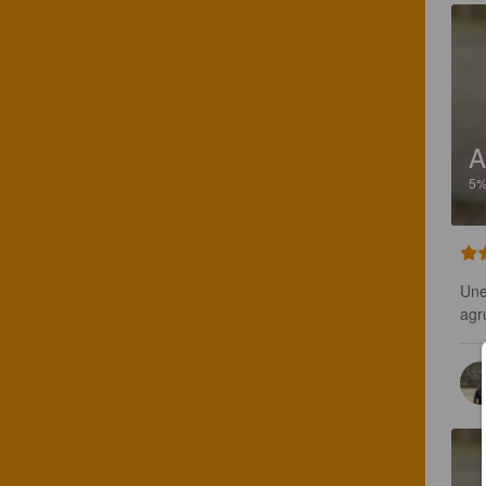
A
5
Une
agr