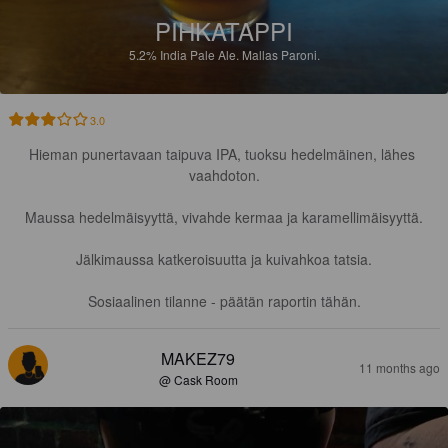
PIHKATAPPI
5.2%
India Pale Ale.
Mallas Paroni.
3.0
Hieman punertavaan taipuva IPA, tuoksu hedelmäinen, lähes 
vaahdoton.

Maussa hedelmäisyyttä, vivahde kermaa ja karamellimäisyyttä.

Jälkimaussa katkeroisuutta ja kuivahkoa tatsia.

Sosiaalinen tilanne - päätän raportin tähän.
MAKEZ79
11 months ago
@ Cask Room