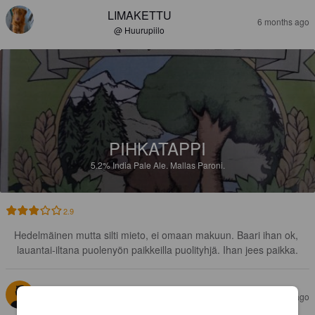
LIMAKETTU
6 months ago
@ Huurupiilo
PIHKATAPPI
5.2%
India Pale Ale.
Mallas Paroni.
2.9
Hedelmäinen mutta silti mieto, ei omaan makuun. Baari ihan ok, 
lauantai-iltana puolenyön paikkeilla puolityhjä. Ihan jees paikka.
PROFESSORI MIGUEL
9 months ago