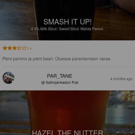
SMASH IT UP!
4.3%
Milk Stout / Sweet Stout.
Mallas Paroni.
3.4
Pieni panimo ja pieni baari. Oluessa parantamisen varaa.
PAR_TANE
4 months ago
@ Salhojankadun Pub
HAZEL THE NUTTER