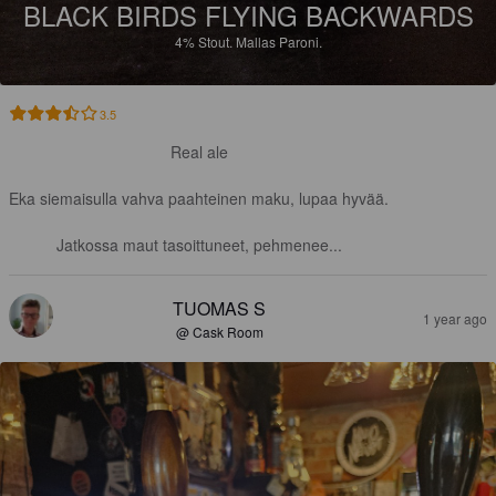
BLACK BIRDS FLYING BACKWARDS
4%
Stout.
Mallas Paroni.
3.5
Real ale

Eka siemaisulla vahva paahteinen maku, lupaa hyvää.

Jatkossa maut tasoittuneet, pehmenee...
TUOMAS S
1 year ago
@ Cask Room