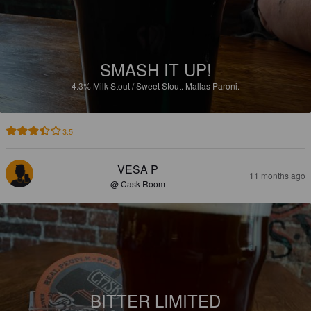
SMASH IT UP!
4.3%
Milk Stout / Sweet Stout.
Mallas Paroni.
3.5
VESA P
11 months ago
@ Cask Room
BITTER LIMITED