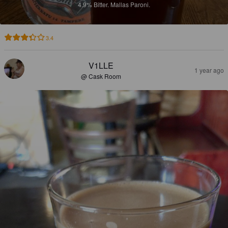
4.9%
Bitter.
Mallas Paroni.
3.4
V1LLE
1 year ago
@ Cask Room