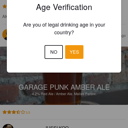
Age Verification
2.9
Aika blandu
Are you of legal drinking age in your
country?
PROFESSORI MIGUEL
10 months ago
NO
YES
GARAGE PUNK AMBER ALE
4.2%
Red Ale / Amber Ale.
Mallas Paroni.
3.5
JUSSI KOO