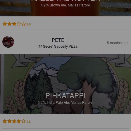
4.2%
Brown Ale.
Mallas Paroni.
3.0
PETE
5 months ago
@ Secret Sauceity Pizza
PIHKATAPPI
5.2%
India Pale Ale.
Mallas Paroni.
3.8