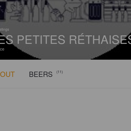
atings
ES PETITES RÉTHAISE
ce
BOUT
BEERS
(11)