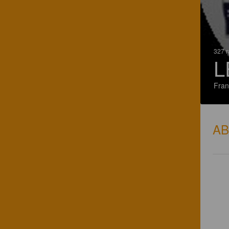
327 r
L
Fran
A