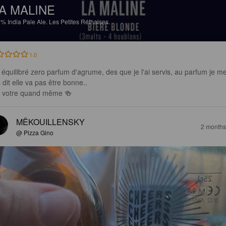
A MALINE
5%
India Pale Ale.
Les Petites Réthaises.
1.0
 équilibré zero parfum d'agrume, des que je l'ai servis, au parfum je me
 dit elle va pas être bonne..

a votre quand même 🍻
MËKOUILLENSKY
2 months
@ Pizza Gino