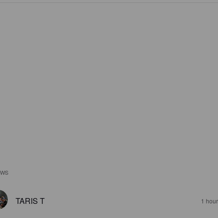
EWS
TARIS T
1 hou