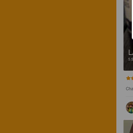
L
5.
Cha