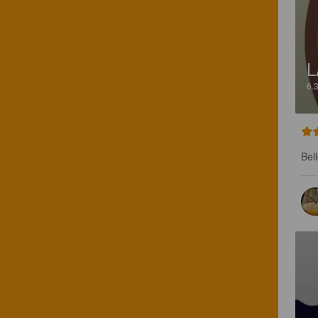
L
6.
Bel