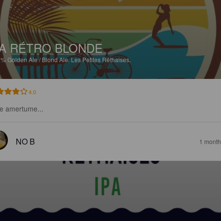
A RÉTRO BLONDE
3%
Golden Ale / Blond Ale.
Les Petites Réthaises.
4.0
le amertume...
NO B
1 month