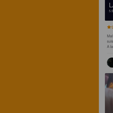
L
5.
Mal
suis
A l