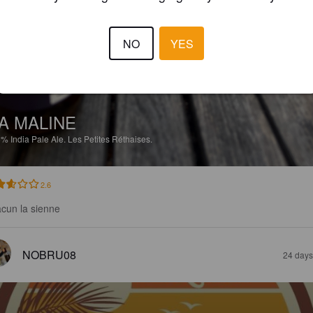
NO
YES
A MALINE
5%
India Pale Ale.
Les Petites Réthaises.
2.6
cun la sienne
NOBRU08
24 days