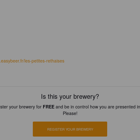
easybeer.fr/les-petites-rethaises
Is this your brewery?
ster your brewery for
FREE
and be in control how you are presented in
Please!
REGISTER YOUR BREWERY