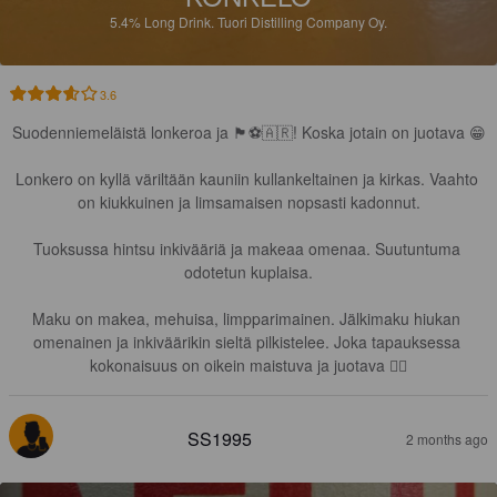
5.4%
Long Drink.
Tuori Distilling Company Oy.
3.6
Suodenniemeläistä lonkeroa ja 🏴󠁧󠁢󠁥󠁮󠁧󠁿⚽️🇦🇷! Koska jotain on juotava 😁

Lonkero on kyllä väriltään kauniin kullankeltainen ja kirkas. Vaahto 
on kiukkuinen ja limsamaisen nopsasti kadonnut.

Tuoksussa hintsu inkivääriä ja makeaa omenaa. Suutuntuma 
odotetun kuplaisa.

Maku on makea, mehuisa, limpparimainen. Jälkimaku hiukan 
omenainen ja inkiväärikin sieltä pilkistelee. Joka tapauksessa 
kokonaisuus on oikein maistuva ja juotava 👍🏻
SS1995
2 months ago