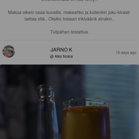
Makua oikein osaa kuvailla, makeahko ja kuitenkin joku kivasti 
taittaa sitä.. Olisiko tosiaan inkivääriä ainakin..

Tulipahan testattua.
JARNO K
15 days ago
@ Alko Nokia