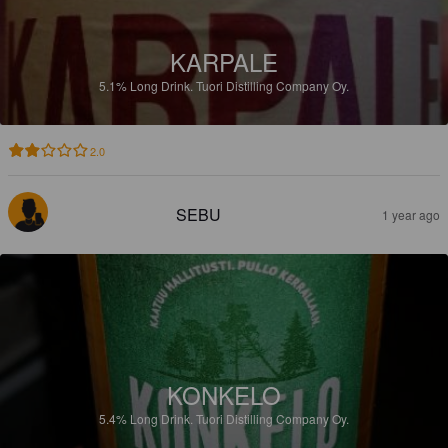
KARPALE
5.1%
Long Drink.
Tuori Distilling Company Oy.
2.0
SEBU
1 year ago
KONKELO
5.4%
Long Drink.
Tuori Distilling Company Oy.