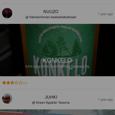
NUUZO
1 year ago
@ Hämeenlinnan keskiaikafestivaali
KONKELO
5.4%
Long Drink.
Tuori Distilling Company Oy.
2.6
JUHKI
1 year ago
@ Kireen Kypärän Taverna