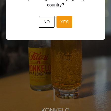
country?
NO
YES
KONKELO