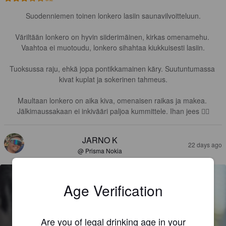
Suodenniemen toinen lonkero lasiin saunavilvoitteluun.

Väriltään lonkero on hyvin siiderimäinen, kirkas omenamehu. 
Vaahtoa ei muotoudu, lonkero sihahtaa kiukkuisesti lasiin.

Tuoksussa raju, ehkä jopa pontikkamainen käry. Suutuntumassa 
kivat kuplat ja sokerinen tahmeus.

Maultaan lonkero on aika kiva, omenaisen raikas ja makea. 
Jälkimaussakaan ei inkivääri paljoa kummittele. Ihan jees 👍🏻
JARNO K
22 days ago
@ Prisma Nokia
Age Verification
Are you of legal drinking age in your