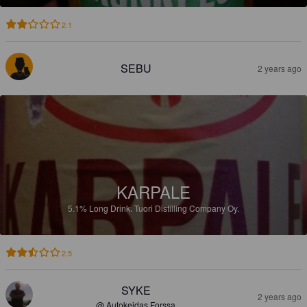
2.1
SEBU
2 years ago
KARPALE
5.1%
Long Drink.
Tuori Distilling Company Oy.
2.5
SYKE
2 years ago
@ Autokeidas Forssa