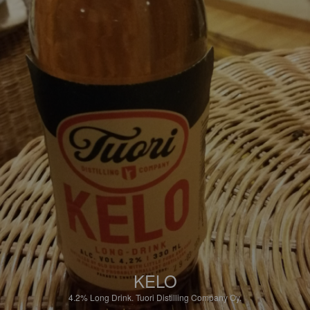
KELO
4.2%
Long Drink.
Tuori Distilling Company Oy.