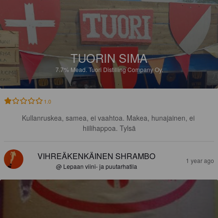
TUORIN SIMA
7.7%
Mead.
Tuori Distilling Company Oy.
1.0
Kullanruskea, samea, ei vaahtoa. Makea, hunajainen, ei 
hiilihappoa. Tylsä
VIHREÄKENKÄINEN SHRAMBO
1 year ago
@ Lepaan viini- ja puutarhatila