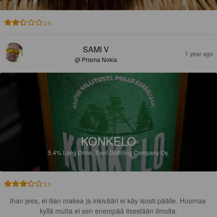
2.4
SAMI V
1 year ago
@ Prisma Nokia
KONKELO
5.4%
Long Drink.
Tuori Distilling Company Oy.
3.3
Ihan jees, ei liian makea ja inkivääri ei käy isosti päälle. Huomaa 
kyllä mutta ei sen enempää itsestään ilmoita.