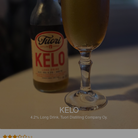
KELO
4.2%
Long Drink.
Tuori Distilling Company Oy.
3.2