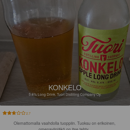
KONKELO
5.4%
Long Drink.
Tuori Distilling Company Oy.
2.7
Olemattomalla vaahdolla tuoppiin. Tuoksu on erikoinen, 
omenaviiniäkö on itse tehty...
