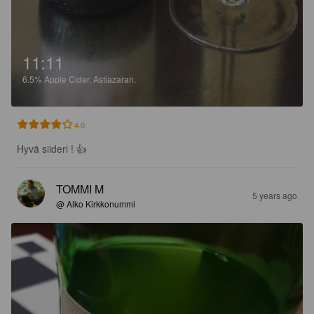
11:11
6.5%
Apple Cider.
Astiazaran.
4.0
Hyvä siideri ! 👍
TOMMI M
5 years ago
@ Alko Kirkkonummi