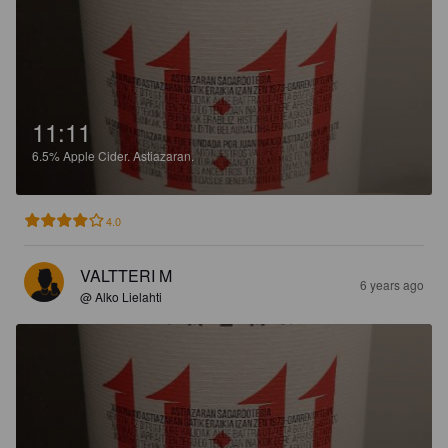
11:11
6.5%
Apple Cider.
Astiazaran.
4.0
VALTTERI M
6 years ago
@ Alko Lielahti