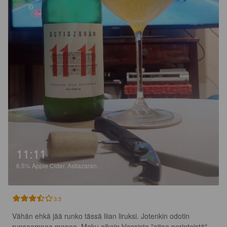
11:11
6.5%
Apple Cider.
Astiazaran.
3.5
Vähän ehkä jää runko tässä liian liruksi. Jotenkin odotin 
runsaampaa menoa. Maku oikein klassista "aitoa perinteistä" 