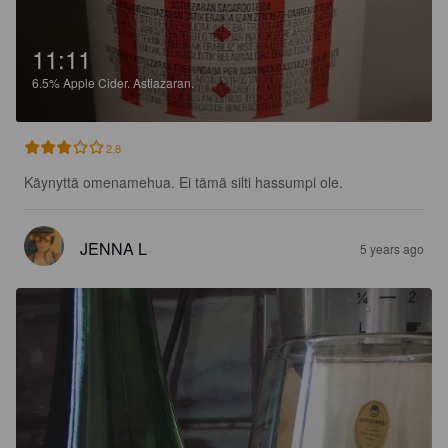
11:11
6.5%
Apple Cider.
Astiazaran.
2.8
Käynyttä omenamehua. Ei tämä silti hassumpi ole.
JENNA L
5 years ago