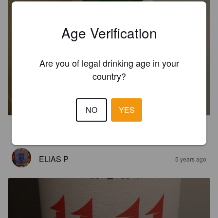
Age Verification
Are you of legal drinking age in your
country?
11:11
6.5%
Apple Cider.
Astiazaran.
NO
YES
3.2
ELIAS P
5 years ago