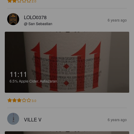
2.0
LOLO0378
6 years ago
@ San Sebastian
11:11
6.5%
Apple Cider.
Astiazaran.
3.0
VILLE V
6 years ago