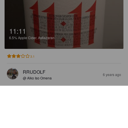
11:11
6.5%
Apple Cider.
Astiazaran.
3.1
RRUDOLF
6 years ago
@ Alko Iso Omena