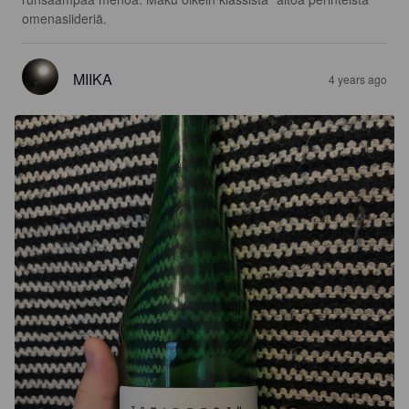
omenasiideriä.
MIIKA
4 years ago