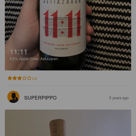
11:11
6.5%
Apple Cider.
Astiazaran.
2.8
SUPERPIPPO
5 years ago