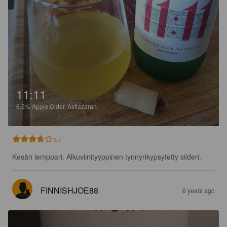
11:11
6.5%
Apple Cider.
Astiazaran.
3.7
Kesän lemppari. Alkuviinityyppinen tynnyrikypsytetty siideri.
FINNISHJOE88
6 years ago