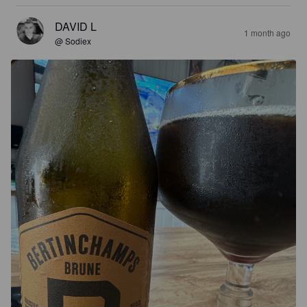
DAVID L
1 month ago
@ Sodiex