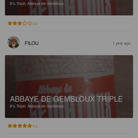
8%
Tripel.
Abbaye de Gembloux.
3.0
FILOU
1 year ago
ABBAYE DE GEMBLOUX TRIPLE
8%
Tripel.
Abbaye de Gembloux.
5.0