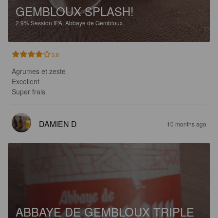
GEMBLOUX SPLASH!
2.9%
Session IPA.
Abbaye de Gembloux.
3.8
Agrumes et zeste 

Excellent

Super frais
DAMIEN D
10 months ago
ABBAYE DE GEMBLOUX TRIPLE