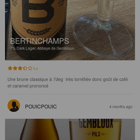
BERTINCHAMPS
7%
Dark Lager.
Abbaye de Gembloux.
3.4
Une brune classique à 7deg  très torréfiée donc goût de café 
et caramel prononcé
POUICPOUIC
4 months ago