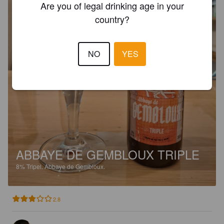
Are you of legal drinking age in your
country?
NO
YES
ABBAYE DE GEMBLOUX TRIPLE
8%
Tripel.
Abbaye de Gembloux.
2.8