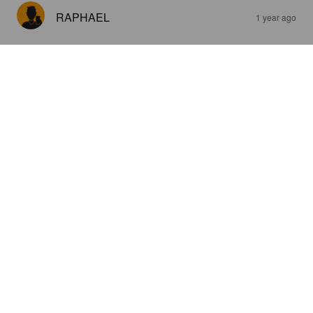
RAPHAEL
1 year ago
GEMBLOUX SPLASH!
2.9%
Session IPA.
Abbaye de Gembloux.
2.0
RAPHAEL
1 year ago