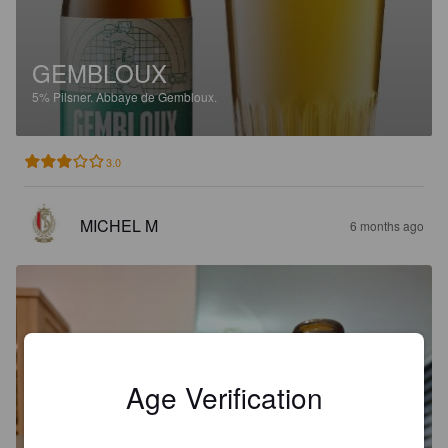
GEMBLOUX
5%
Pilsner.
Abbaye de Gembloux.
3.0
MICHEL M
6 months ago
Age Verification