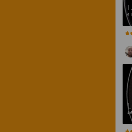
L
6.
L
4.