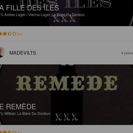
A FILLE DES ÎLES
1%
Amber Lager / Vienna Lager.
La Bière Du Docteur.
3.4
MADEVILTS
4 year
E REMÈDE
6%
Witbier.
La Bière Du Docteur.
3.5