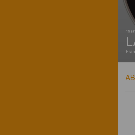
19 ra
L
Fran
A