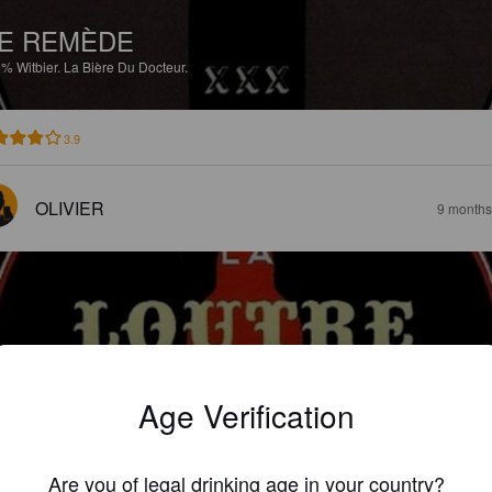
E REMÈDE
6%
Witbier.
La Bière Du Docteur.
3.9
OLIVIER
9 months
A LOUTRE
Age Verification
5%
Golden Ale / Blond Ale.
La Bière Du Docteur.
Are you of legal drinking age in your country?