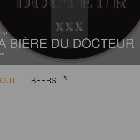
tings
A BIÈRE DU DOCTEUR
ce
BOUT
BEERS
(5)