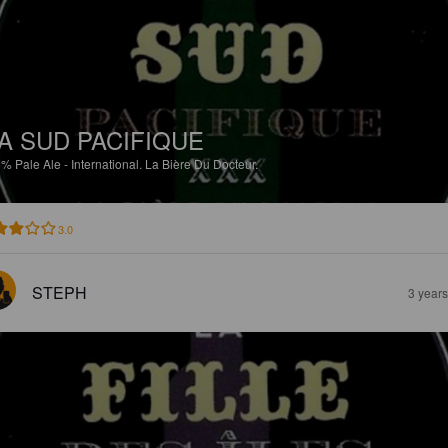
A SUD PACIFIQUE
5%
Pale Ale - International.
La Bière Du Docteur.
3.0
STEPH
3 year