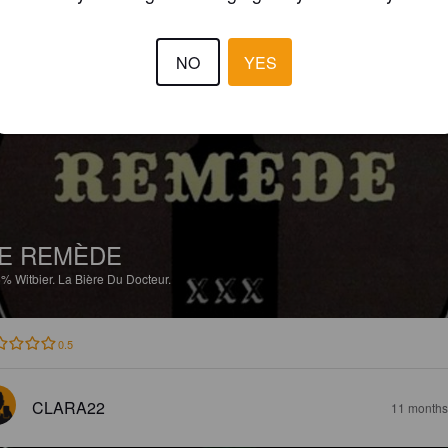
4.2
NO
YES
CLARA22
11 months
E REMÈDE
6%
Witbier.
La Bière Du Docteur.
0.5
CLARA22
11 months