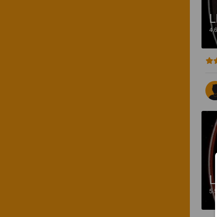
L
4.
L
5.