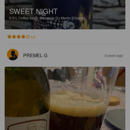
SWEET NIGHT
6.5%
Coffee Stout.
Brasserie Du Merlin [Closed].
3.9
PREMEL G
3 years ago