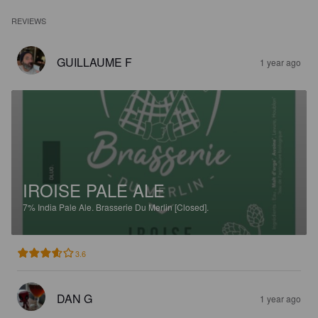
REVIEWS
GUILLAUME F
1 year ago
IROISE PALE ALE
7%
India Pale Ale.
Brasserie Du Merlin [Closed].
3.6
DAN G
1 year ago