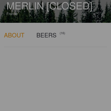
MERLIN [CLOSED]
France
ABOUT
BEERS
(16)