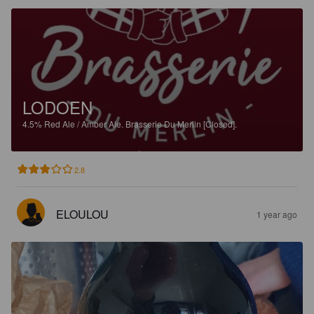
LODOEN
4.5%
Red Ale / Amber Ale.
Brasserie Du Merlin [Closed].
2.8
ELOULOU
1 year ago