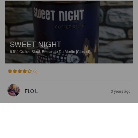
SWEET NIGHT
6.5%
Coffee Stout.
Brasserie Du Merlin [Closed].
3.9
FLO L
3 years ago