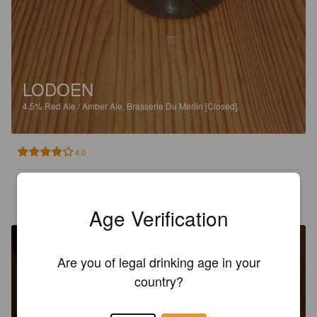
LODOEN
4.5%
Red Ale / Amber Ale.
Brasserie Du Merlin [Closed].
4.0
TUTU
2 years ago
Age Verification
Are you of legal drinking age in your
country?