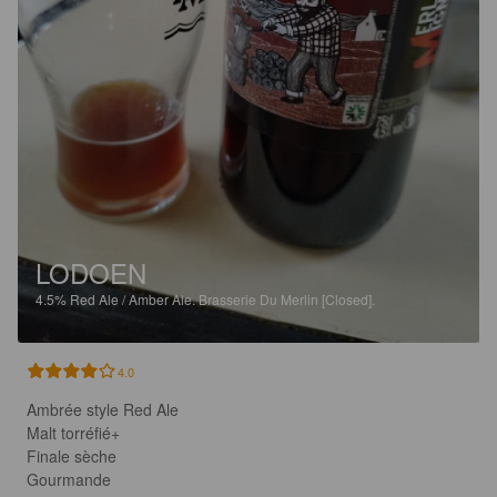
LODOEN
4.5%
Red Ale / Amber Ale.
Brasserie Du Merlin [Closed].
4.0
Ambrée style Red Ale

Malt torréfié+

Finale sèche

Gourmande