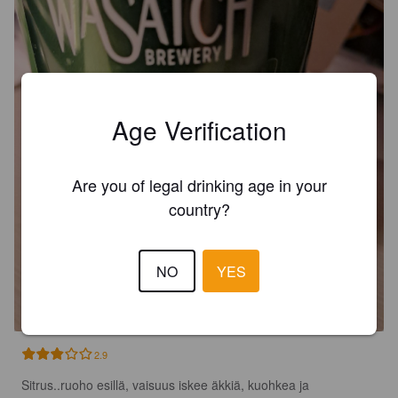
Age Verification
Are you of legal drinking age in your
country?
OUR SHARE
NO
YES
5%
India Pale Ale.
Wasatch.
2.9
Sitrus..ruoho esillä, vaisuus iskee äkkiä, kuohkea ja 