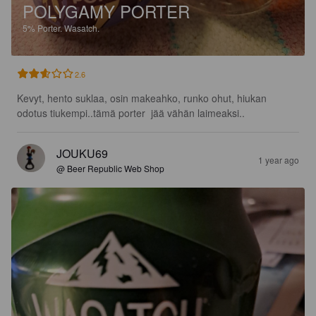
POLYGAMY PORTER
5%
Porter.
Wasatch.
2.6
Kevyt, hento suklaa, osin makeahko, runko ohut, hiukan 
odotus tiukempi..tämä porter  jää vähän laimeaksi..
JOUKU69
1 year ago
@ Beer Republic Web Shop