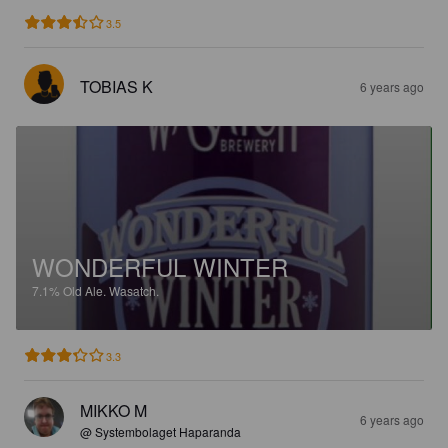
3.5
TOBIAS K
6 years ago
WONDERFUL WINTER
7.1%
Old Ale.
Wasatch.
3.3
MIKKO M
6 years ago
@ Systembolaget Haparanda