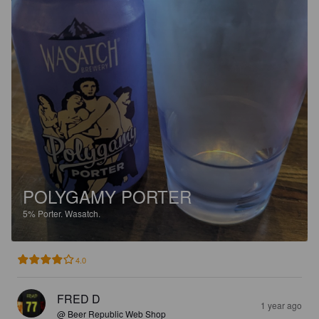
POLYGAMY PORTER
5%
Porter.
Wasatch.
4.0
FRED D
1 year ago
@ Beer Republic Web Shop