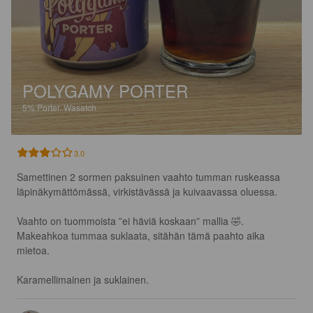
POLYGAMY PORTER
5%
Porter.
Wasatch.
3.0
Samettinen 2 sormen paksuinen vaahto tumman ruskeassa 
läpinäkymättömässä, virkistävässä ja kuivaavassa oluessa.

Vaahto on tuommoista ”ei häviä koskaan” mallia 🤣. 
Makeahkoa tummaa suklaata, sitähän tämä paahto aika 
mietoa.

Karamellimainen ja suklainen.