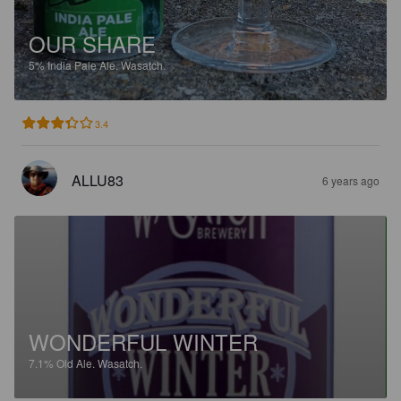
OUR SHARE
5%
India Pale Ale.
Wasatch.
3.4
ALLU83
6 years ago
WONDERFUL WINTER
7.1%
Old Ale.
Wasatch.