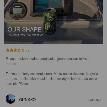
OUR SHARE
5%
India Pale Ale.
Wasatch.
3.3
Ei lasia mukana kalastusreissulla, joten suoraan tölkistä 
menee.

Tuoksu on kevyesti sitruksinen. Maku on sitruksinen, kevyellä 
marjaisuudella sekä havulla. Hieman myös katkeruutta tässä 
ihan ok IPAssa.
GUNKKO
1 year ago