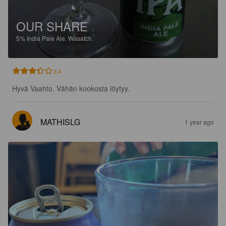
OUR SHARE
5%
India Pale Ale.
Wasatch.
3.4
Hyvä Vaahto. Vähän kookosta löytyy.
MATHISLG
1 year ago