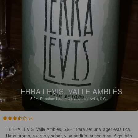
TERRA LEVIS, VALLE AMBLÉS
5.9%
Premium Lager.
Cervezas de Ávila, S.C..
3.5
TERRA LEVIS, Valle Amblés, 5,9%: Para ser una lager está rica. 
Tiene aroma, cuerpo y sabor, y no pediría mucho más. Algo más 