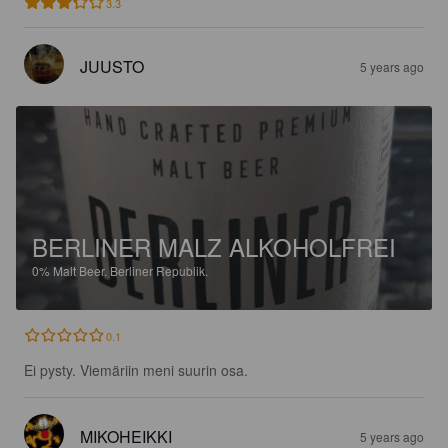
3.3
JUUSTO
5 years ago
BERLINER MALZ ALKOHOLFREI
0%
Malt Beer.
Berliner Republik.
0.1
Ei pysty. Viemäriin meni suurin osa.
MIKOHEIKKI
5 years ago