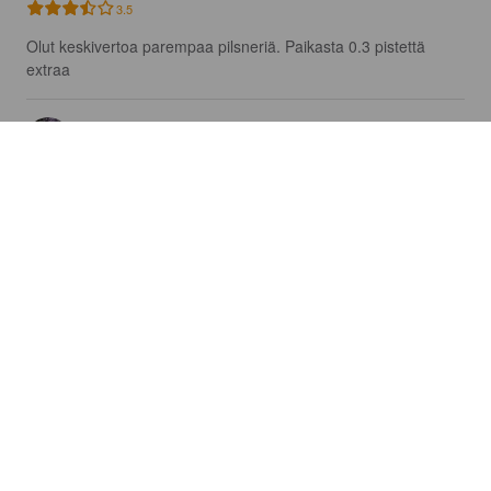
3.5
Olut keskivertoa parempaa pilsneriä. Paikasta 0.3 pistettä 
extraa
BRENDAN M
7 years ago
@ Berliner Republik