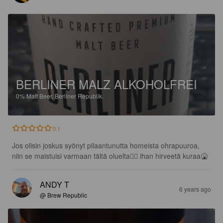
BERLINER MALZ ALKOHOLFREI
0%
Malt Beer.
Berliner Republik.
0.1
Jos olisin joskus syönyt pilaantunutta homeista ohrapuuroa, 
niin se maistuisi varmaan tältä oluelta👌🏼 ihan hirveetä kuraa🤮
ANDY T
6 years ago
@ Brew Republic