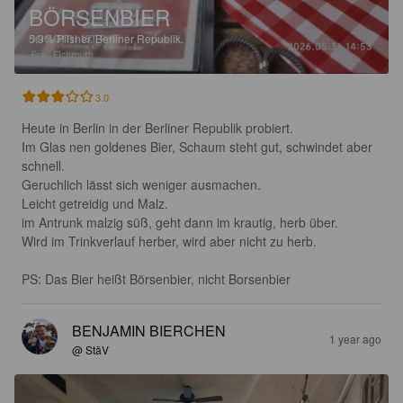
BÖRSENBIER
5.9%
Pilsner.
Berliner Republik.
3.0
Heute in Berlin in der Berliner Republik probiert.

Im Glas nen goldenes Bier, Schaum steht gut, schwindet aber 
schnell.

Geruchlich lässt sich weniger ausmachen.

Leicht getreidig und Malz.

im Antrunk malzig süß, geht dann im krautig, herb über.

Wird im Trinkverlauf herber, wird aber nicht zu herb.

PS: Das Bier heißt Börsenbier, nicht Borsenbier
BENJAMIN BIERCHEN
1 year ago
@ StäV