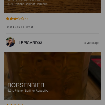
5.9%
Pilsner.
Berliner Republik.
3.1
Best Glas EU west
LEPICARD33
5 years ago
BÖRSENBIER
5.9%
Pilsner.
Berliner Republik.