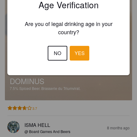
Age Verification
Are you of legal drinking age in your
country?
NO
YES
DOMINUS
7.5%
Spiced Beer.
Brasserie du Triumvirat.
3.7
ISMA HELL
8 months ago
@ Board Games And Beers