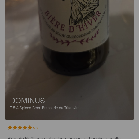
DOMINUS
7.5%
Spiced Beer.
Brasserie du Triumvirat.
5.0
Bière de Noël très carbonique, épicée en bouche et malté