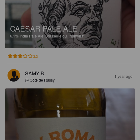
CAESAR PALE ALE
6.1%
India Pale Ale.
Brasserie du Triumvirat.
3.3
SAMY B
1 year ago
@ Côte de Russy