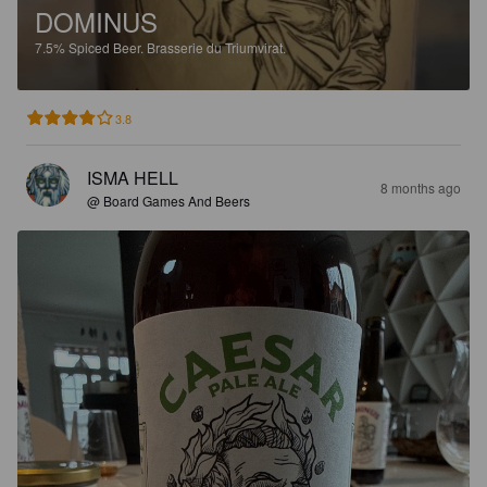
DOMINUS
7.5%
Spiced Beer.
Brasserie du Triumvirat.
3.8
ISMA HELL
8 months ago
@ Board Games And Beers