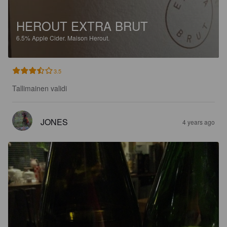
HEROUT EXTRA BRUT
6.5%
Apple Cider.
Maison Herout.
3.5
Tallimainen validi
JONES
4 years ago