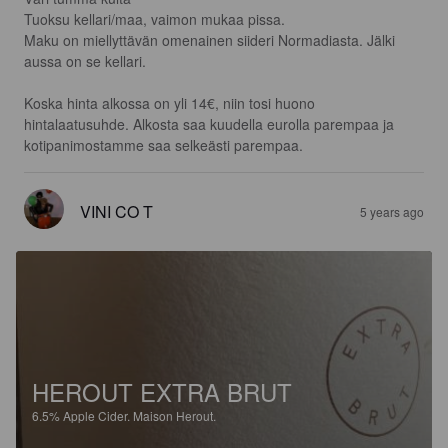
Tuoksu kellari/maa, vaimon mukaa pissa.

Maku on miellyttävän omenainen siideri Normadiasta. Jälki 
aussa on se kellari.

Koska hinta alkossa on yli 14€, niin tosi huono 
hintalaatusuhde. Alkosta saa kuudella eurolla parempaa ja 
kotipanimostamme saa selkeästi parempaa.
VINI CO T
5 years ago
HEROUT EXTRA BRUT
6.5%
Apple Cider.
Maison Herout.