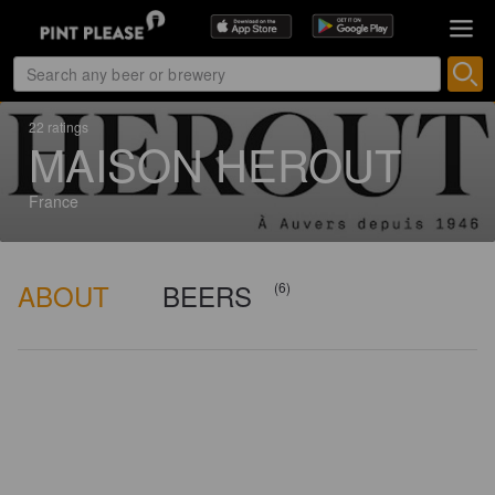
22 ratings
MAISON HEROUT
France
ABOUT
BEERS
(6)