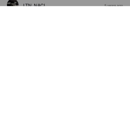
LTN. NACL
5 years ago
HEROUT MICRO-CUVÉE N°1
7%
Apple Cider.
Maison Herout.
4.4
Tuoksussa sitrusta ja lievää oluen / humalan häivähdystä sekä 
omenaa ja jalompaa tislettä. Makupaletti on monimuotoinen. 
Tuhdin tanniininen siideri kuivattaa kielen. Lopussa väkevämpi 
alkoholinen maku vie calvadosin suuntaan. Maisteltavaa 
riittää. Persoonallinen juoma makusteluun.