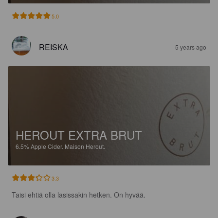
5.0
REISKA
5 years ago
HEROUT EXTRA BRUT
6.5%
Apple Cider.
Maison Herout.
3.3
Taisi ehtiä olla lasissakin hetken. On hyvää.