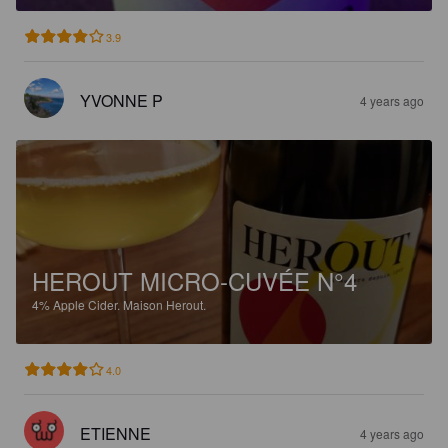
3.9
YVONNE P
4 years ago
HEROUT MICRO-CUVÉE N°4
4%
Apple Cider.
Maison Herout.
4.0
ETIENNE
4 years ago