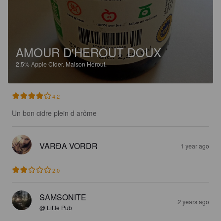
AMOUR D'HEROUT DOUX
2.5%
Apple Cider.
Maison Herout.
4.2
Un bon cidre plein d arôme
VARÐA VORDR
1 year ago
2.0
SAMSONITE
2 years ago
@ Little Pub