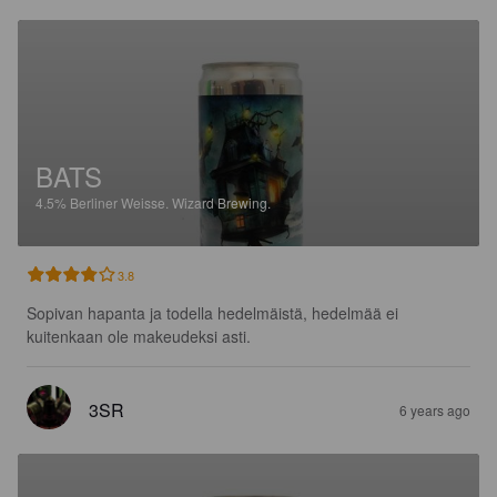
BATS
4.5%
Berliner Weisse.
Wizard Brewing.
3.8
Sopivan hapanta ja todella hedelmäistä, hedelmää ei 
kuitenkaan ole makeudeksi asti.
3SR
6 years ago