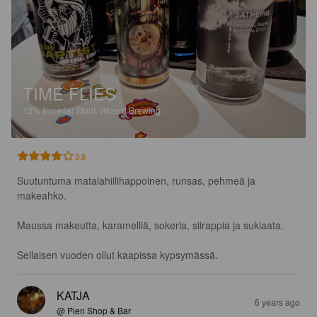
TIME FLIES
12%
Imperial Stout.
Wizard Brewing.
3.9
Suutuntuma matalahiilihappoinen, runsas, pehmeä ja 
makeahko. 

Maussa makeutta, karamelliä, sokeria, siirappia ja suklaata. 

Sellaisen vuoden ollut kaapissa kypsymässä.
KATJA
6 years ago
@ Pien Shop & Bar