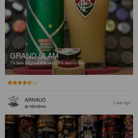
GRAND SLAM
7%
New England IPA / Hazy IPA.
Croma Beer.
4.5
ARNAUD
1 year ago
@ ABinBrew