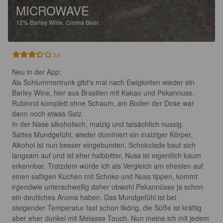
MICROWAVE
12%
Barley Wine.
Croma Beer.
3.4
Neu in der App:

Als Schlummertrunk gibt's mal nach Ewigkeiten wieder ein 
Barley Wine, hier aus Brasilien mit Kakao und Pekannuss.

Rubinrot komplett ohne Schaum, am Boden der Dose war 
dann noch etwas Satz.

In der Nase alkoholisch, malzig und tatsächlich nussig.

Sattes Mundgefühl, wieder dominiert ein malziger Körper, 
Alkohol ist nun besser eingebunden. Schokolade baut sich 
langsam auf und ist eher halbbitter, Nuss ist eigentlich kaum 
erkennbar. Trotzdem würde ich als Vergleich am ehesten auf 
einen saftigen Kuchen mit Schoko und Nuss tippen, kommt 
irgendwie unterschwellig daher obwohl Pekannüsse ja schon 
ein deutliches Aroma haben. Das Mundgefühl ist bei 
steigender Temperatur fast schon likörig, die Süße ist kräftig 
aber eher dunkel mit Melasse Touch. Nun meine ich mit jedem 