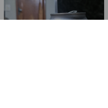
MONKEY NIGHT (COCO &
COFFEE EDITION)