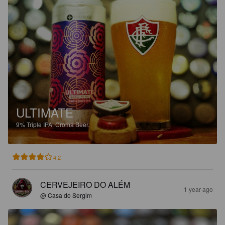
ULTIMATE
9%
Triple IPA.
Croma Beer.
4.2
CERVEJEIRO DO ALÉM
1 year ago
@ Casa do Sergim