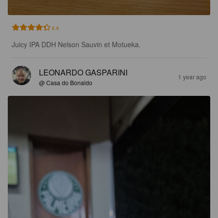
4.4
Juicy IPA DDH Nelson Sauvin et Motueka.
LEONARDO GASPARINI
1 year ago
@ Casa do Bonaldo