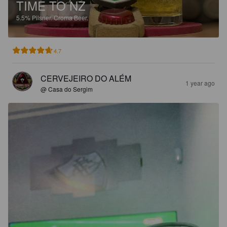
TIME TO NZ
5.5%
Pilsner.
Croma Beer.
4.7
CERVEJEIRO DO ALÉM
1 year ago
@ Casa do Sergim