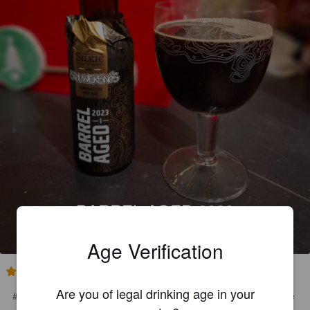
BARREL AGED 2023
7.5%
Dubbel.
Brouwersnös.
Age Verification
4.0
Are you of legal drinking age in your
#22 Un arrière goût caramélisé, un très bon goût de whisky. Une 
petite pepite tout droit arrivée des voisins hollandais.