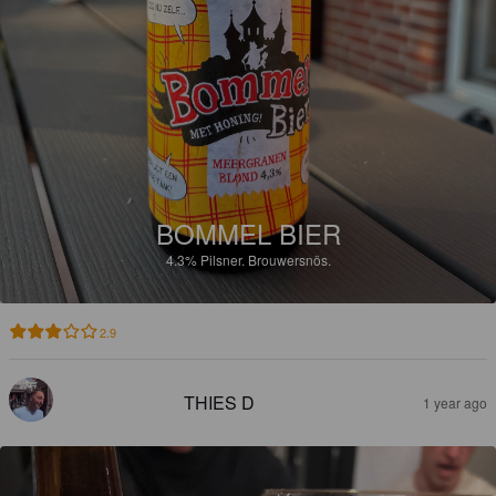
BOMMEL BIER
4.3%
Pilsner.
Brouwersnös.
2.9
THIES D
1 year ago