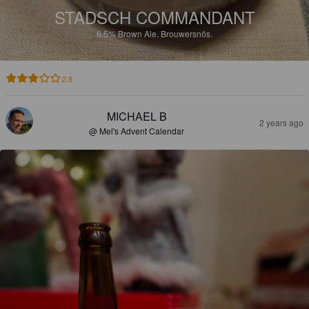
STADSCH COMMANDANT
6.5%
Brown Ale.
Brouwersnös.
2.8
MICHAEL B
2 years ago
@ Mel's Advent Calendar