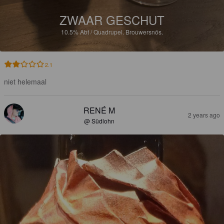
ZWAAR GESCHUT
10.5%
Abt / Quadrupel.
Brouwersnös.
2.1
niet helemaal
RENÉ M
2 years ago
@ Südlohn