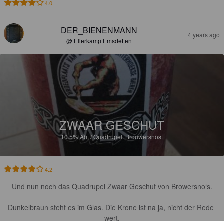
4.0
DER_BIENENMANN
4 years ago
@ Ellerkamp Emsdetten
ZWAAR GESCHUT
10.5%
Abt / Quadrupel.
Brouwersnös.
4.2
Und nun noch das Quadrupel Zwaar Geschut von Browersno‘s.

Dunkelbraun steht es im Glas. Die Krone ist na ja, nicht der Rede 
wert.
