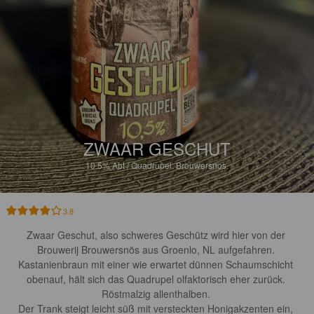
ZWAAR GESCHUT
10.5%
Abt / Quadrupel.
Brouwersnös.
3.8
Zwaar Geschut, also schweres Geschütz wird hier von der 
Brouwerij Brouwersnös aus Groenlo, NL aufgefahren. 

Kastanienbraun mit einer wie erwartet dünnen Schaumschicht 
obenauf, hält sich das Quadrupel olfaktorisch eher zurück. 
Röstmalzig allenthalben. 

Der Trank steigt leicht süß mit versteckten Honigakzenten ein, 