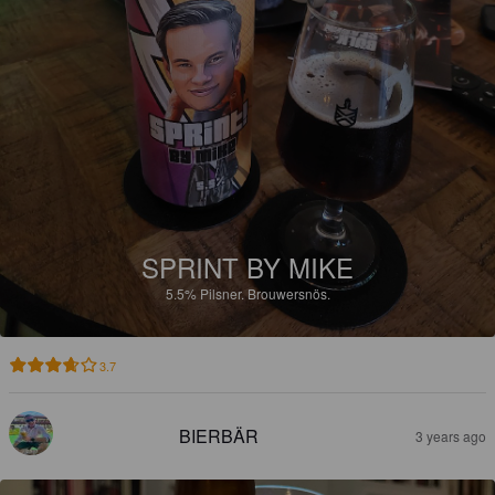
SPRINT BY MIKE
5.5%
Pilsner.
Brouwersnös.
3.7
BIERBÄR
3 years ago