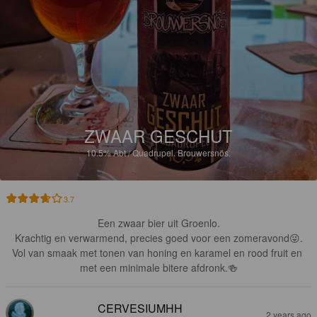
ZWAAR GESCHUT
10.5%
Abt / Quadrupel.
Brouwersnös.
3.7
Een zwaar bier uit Groenlo.

Krachtig en verwarmend, precies goed voor een zomeravond😜.

Vol van smaak met tonen van honing en karamel en rood fruit en 
met een minimale bitere afdronk.🍻
CERVESIUMHH
2 years ago