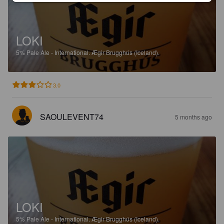
LOKI
5%
Pale Ale - International.
Ægir Brugghús (Iceland).
3.0
SAOULEVENT74
5 months ago
LOKI
5%
Pale Ale - International.
Ægir Brugghús (Iceland).