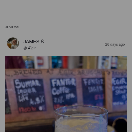
REVIEWS
JAMES Š
26 days ago
@ Ægir