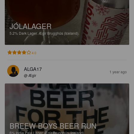
JÓLALAGER
5.2%
Dark Lager.
Ægir Brugghús (Iceland).
4.0
ALGA17
1 year ago
@ Ægir
BREEW BOYS BEER RUN
6%
India Pale Lager.
Ægir Brugghús (Iceland).