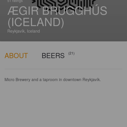
51 ratings
ÆGIR BRUGGHÚS
(ICELAND)
Reykjavík, Iceland
ABOUT
BEERS
(21)
Micro Brewery and a taproom in downtown Reykjavík.