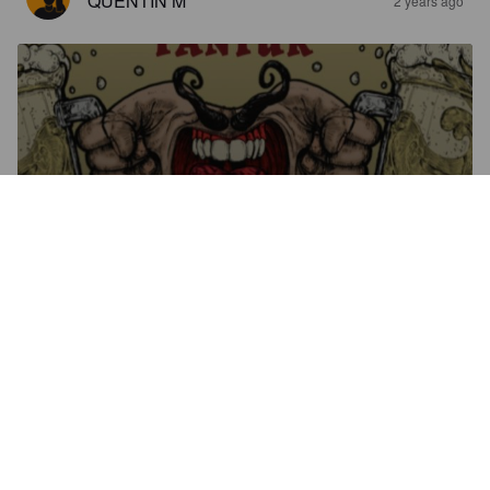
QUENTIN M
2 years ago
FANTUR
7.1%
India Pale Ale.
Ægir Brugghús (Iceland).
3.1
Bonne bière, on sent bien le café qui est plutôt puissant en 
bouche, des notes d'agrumes plutôt puissant aussi qui 
balance vers le pamplemousse, le tout avec une bonne 
amertume
KUMIKANI
2 years ago
@ Geysir Center