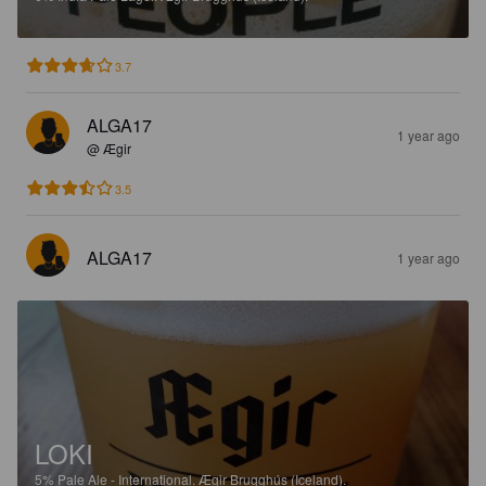
3.7
ALGA17
1 year ago
@ Ægir
3.5
ALGA17
1 year ago
LOKI
5%
Pale Ale - International.
Ægir Brugghús (Iceland).