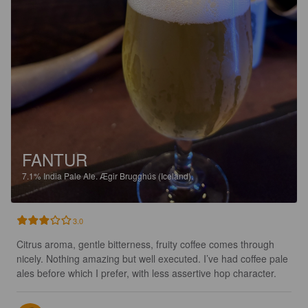
FANTUR
7.1%
India Pale Ale.
Ægir Brugghús (Iceland).
3.0
Citrus aroma, gentle bitterness, fruity coffee comes through 
nicely. Nothing amazing but well executed. I’ve had coffee pale 
ales before which I prefer, with less assertive hop character.