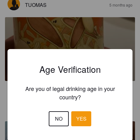
TUOMAS
5 months ago
BÖNNI BÖNNI BÖNNI BÖNNI
Age Verification
5.5%
Witbier.
Ægir Brugghús (Iceland).
Are you of legal drinking age in your
2.5
country?
SAOULEVENT74
5 months ago
NO
YES