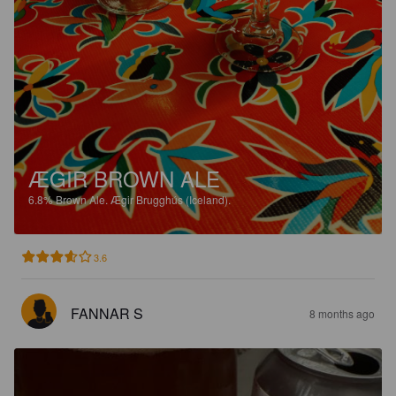
ÆGIR BROWN ALE
6.8%
Brown Ale.
Ægir Brugghús (Iceland).
3.6
FANNAR S
8 months ago