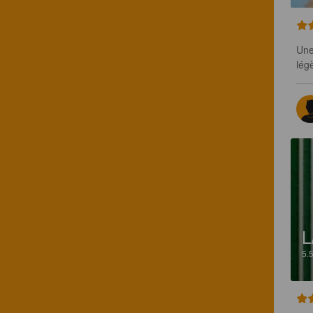
Une
lég
L
5.