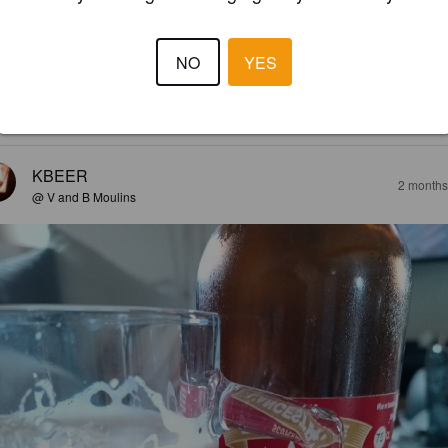
AFRAN'ALE
%
Fruit / Vegetable Beer.
Brasserie Du Jugement Dernier.
NO
YES
3.6
KBEER
2 months
@ V and B Moulins