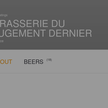
atings
RASSERIE DU
UGEMENT DERNIER
ce
BOUT
BEERS
(18)