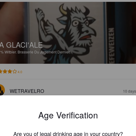
A GLACI'ALE
5%
Witbier.
Brasserie Du Jugement Dernier.
4.0
WETRAVELRO
10 days
Age Verification
Are you of legal drinking age in your country?