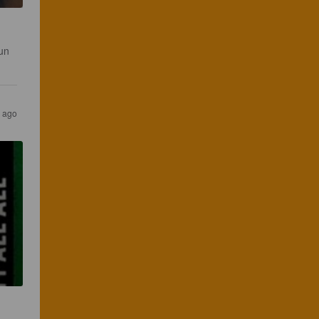
un 
 ago