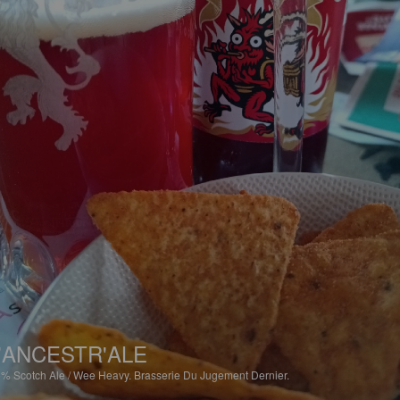
'ANCESTR'ALE
5%
Scotch Ale / Wee Heavy.
Brasserie Du Jugement Dernier.