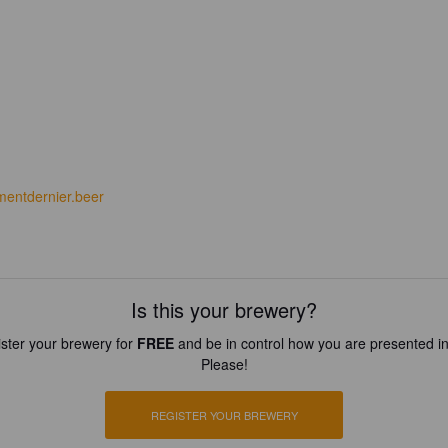
mentdernier.beer
Is this your brewery?
ster your brewery for
FREE
and be in control how you are presented in
Please!
REGISTER YOUR BREWERY