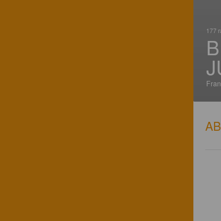
177 r
B
J
Fran
A