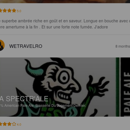
5.0
 superbe ambrée riche en goût et en saveur. Longue en bouche avec 
ère amertume à la fin . Et sur une forte note fumée. J'adore
WETRAVELRO
8 months
A SPECTR'ALE
5%
American Pale Ale.
Brasserie Du Jugement Dernier.
4.0