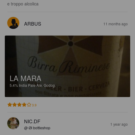
e troppo alcolica
ARBUS
11 months ago
LA MARA
5.4%
India Pale Ale.
Godog.
3.9
NIC.DF
1 year ago
@ Øl bottleshop