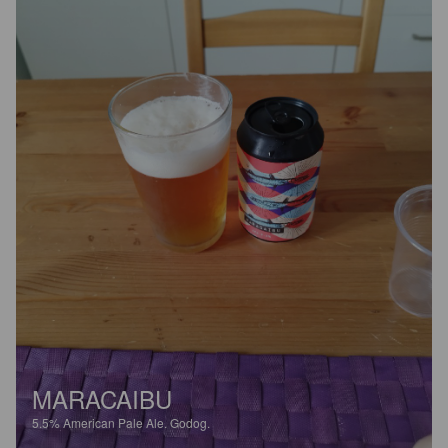
MARACAIBU
5.5%
American Pale Ale.
Godog.