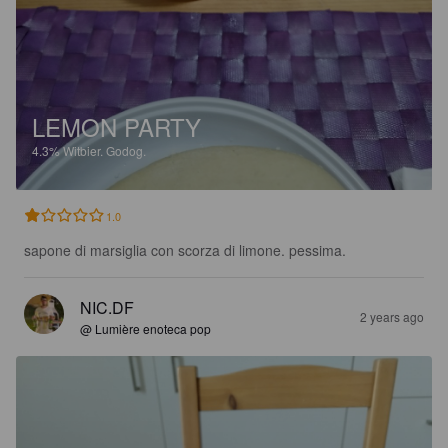
LEMON PARTY
4.3%
Witbier.
Godog.
1.0
sapone di marsiglia con scorza di limone. pessima.
NIC.DF
2 years ago
@ Lumière enoteca pop