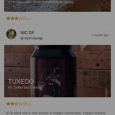
4.7%
Grodziskie / Gose / Lichtenhainer.
Godog.
3.0
NIC.DF
1 month ago
@ Saint George
TUXEDO
6%
Coffee Stout.
Godog.
2.5
si fa bere ma a mio avviso è troppo carbonata, troppo tostata 