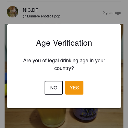
NIC.DF
2 years ago
@ Lumière enoteca pop
Age Verification
Are you of legal drinking age in your
country?
NO
YES