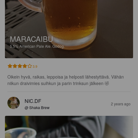
MARACAIBU
5.5%
American Pale Ale.
Godog.
3.9
Oikein hyvä, raikas, leppoisa ja helposti lähestyttävä. Vähän 
niikun draivimies suihkun ja parin trinksun jälkeen 🤣
NIC.DF
2 years ago
@ Shaka Brew