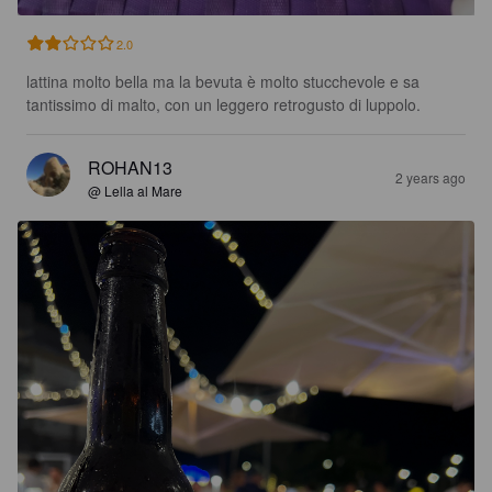
2.0
lattina molto bella ma la bevuta è molto stucchevole e sa 
tantissimo di malto, con un leggero retrogusto di luppolo.
ROHAN13
2 years ago
@ Lella al Mare