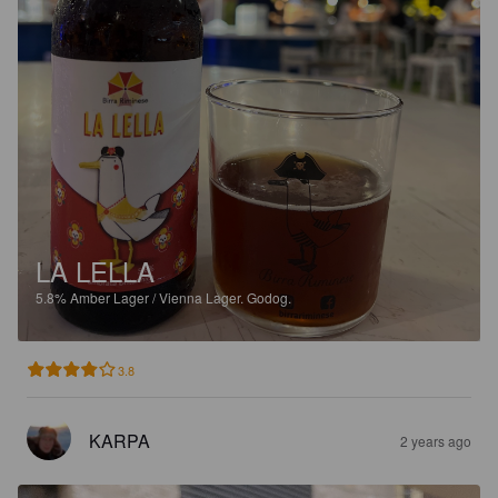
LA LELLA
5.8%
Amber Lager / Vienna Lager.
Godog.
3.8
KARPA
2 years ago