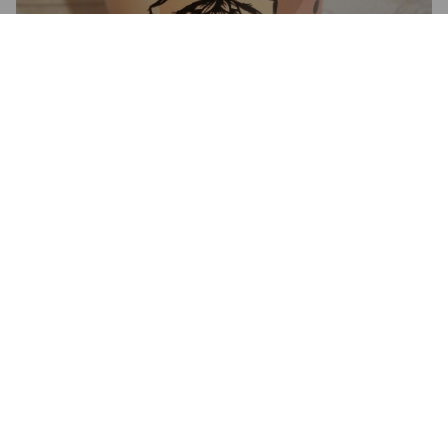
SATOR AREPO ECCETERA
7.1%
Scotch Ale / Wee Heavy.
Godog.
3.7
VINCEMANFRE
3 years ago