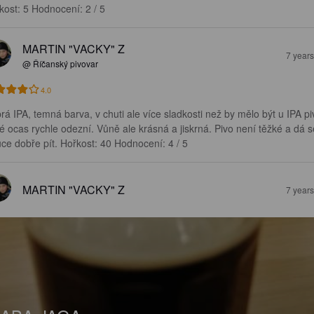
kost: 5 Hodnocení: 2 / 5
MARTIN "VACKY" Z
7 year
@ Říčanský pivovar
4.0
rá IPA, temná barva, v chuti ale více sladkosti než by mělo být u IPA pi
é ocas rychle odezní. Vůně ale krásná a jiskrná. Pivo není těžké a dá s
uce dobře pít. Hořkost: 40 Hodnocení: 4 / 5
MARTIN "VACKY" Z
7 year