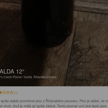
ALDA 12°
9%
Czech Pilsner / Svetlý.
Říčanský pivovar.
2.0
 spíše slabší průměrné pivo z Říčanského pivovaru. Pivo je slabé, ne 
né chuti, chuť je mdlá až spíše žádná. Tento pivovar umí jiná lepší piva.