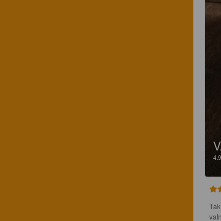
V
4.
Tak
val