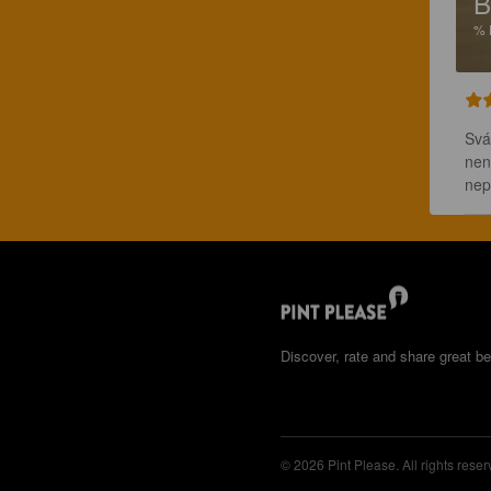
B
%
Svá
nen
nep
Discover, rate and share great be
© 2026 Pint Please. All rights reser