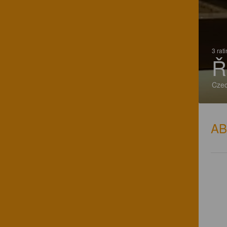
3 rat
Ř
Czec
A