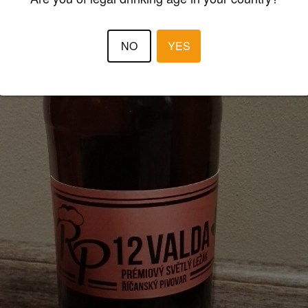
NO
YES