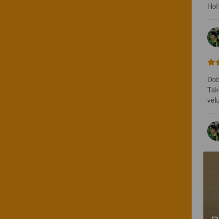
Hoř
Dob
Tak
vel