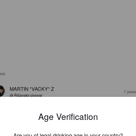
EWS
MARTIN "VACKY" Z
7 year
@ Říčanský pivovar
Age Verification
Are you of legal drinking age in your country?