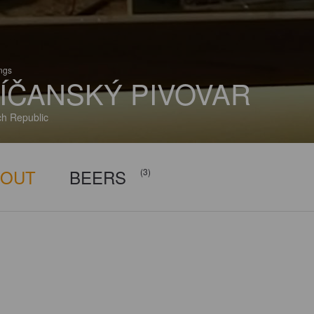
ings
ÍČANSKÝ PIVOVAR
h Republic
BOUT
BEERS
(3)