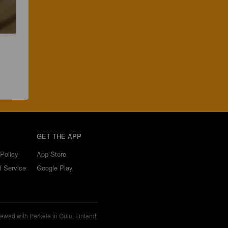
 
GET THE APP
Policy
App Store
f Service
Google Play
ewed with Perkele in Oulu, Finland.