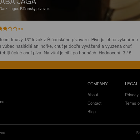
ABA JAGA
Dark Lager.
Říčanský pivovar.
3.0
teční tmavý 13° ležák z Říčanského pivovaru. Pivo je lehce vykouřené,
í vůbec nasládlé ani hořké, chuť je dobře vyvážená a vyuzená chuť 
řebíjí úplně chuť piva. Na vůni je cítit po houbách. Hodnocení: 3 / 5
COMPANY
LEGAL
About
Privacy 
ers.
Contact
Terms o
Blog
ved.
Br