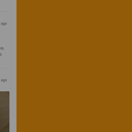
s ago
va. 
e 
s ago