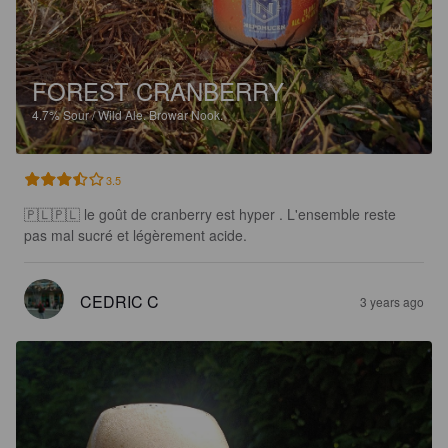
FOREST CRANBERRY
4.7%
Sour / Wild Ale.
Browar Nook.
3.5
🇵🇱🇵🇱 le goût de cranberry est hyper . L'ensemble reste 
pas mal sucré et légèrement acide.
CEDRIC C
3 years ago