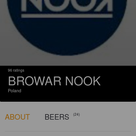
96 ratings
BROWAR NOOK
Poland
ABOUT
BEERS
(24)