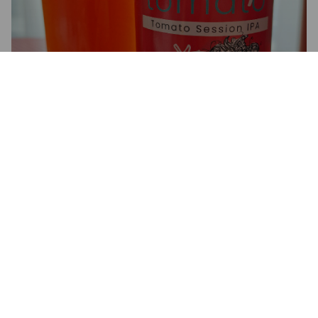
BLOODY TOMATO
4%
Fruit / Vegetable Beer.
Browar Nook.
2.8
CEDRIC C
3 years ago
@ Beergium Webshop