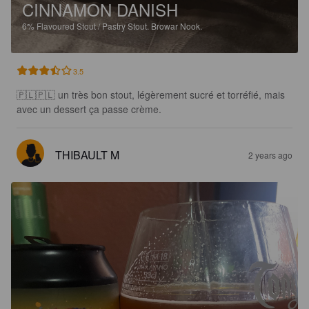
CINNAMON DANISH
6%
Flavoured Stout / Pastry Stout.
Browar Nook.
3.5
🇵🇱🇵🇱 un très bon stout, légèrement sucré et torréfié, mais 
avec un dessert ça passe crème.
THIBAULT M
2 years ago