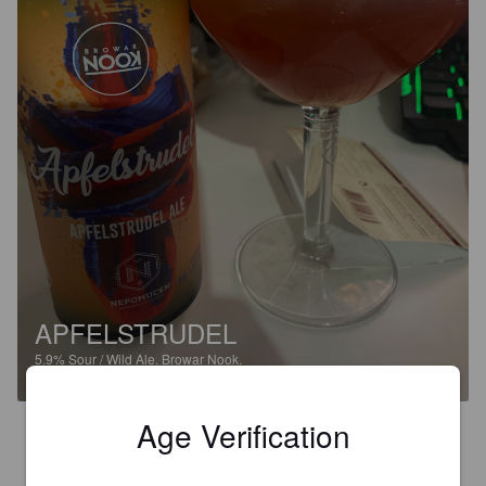
APFELSTRUDEL
5.9%
Sour / Wild Ale.
Browar Nook.
Age Verification
3.4
Vous aimez la pomme et la cannelle ? Cette bière est faite 