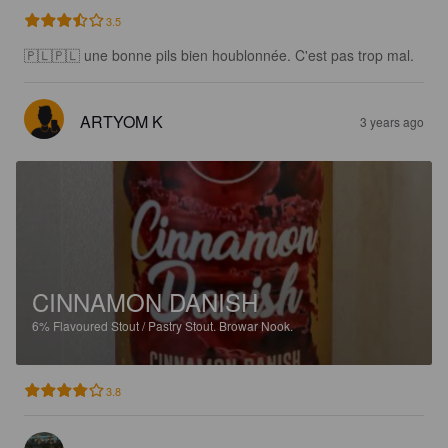
3.5
🇵🇱🇵🇱 une bonne pils bien houblonnée. C'est pas trop mal.
ARTYOM K
3 years ago
CINNAMON DANISH
6%
Flavoured Stout / Pastry Stout.
Browar Nook.
3.8