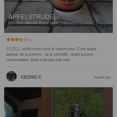
APFELSTRUDEL
5.9%
Sour / Wild Ale.
Browar Nook.
3.5
🇵🇱🇵🇱 collab entre nook et nepomucen. C'est assez 
spécial, de la pomme , de la cannelle , quasi aucune 
carbonatation. Mais c'est pas trop mal.
CEDRIC C
3 years ago