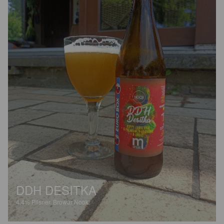
DDH DESITKA
4.4%
Pilsner.
Browar Nook.