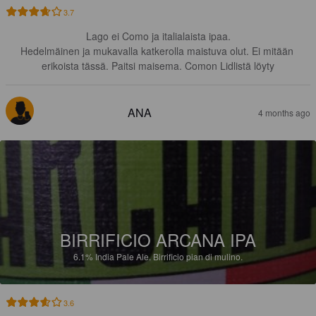
3.7
Lago ei Como ja italialaista ipaa.

Hedelmäinen ja mukavalla katkerolla maistuva olut. Ei mitään 
erikoista tässä. Paitsi maisema. Comon Lidlistä löyty
ANA
4 months ago
BIRRIFICIO ARCANA IPA
6.1%
India Pale Ale.
Birrificio pian di mulino.
3.6