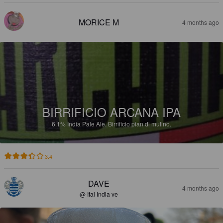
MORICE M
4 months ago
BIRRIFICIO ARCANA IPA
6.1%
India Pale Ale.
Birrificio pian di mulino.
3.4
DAVE
4 months ago
@ Ital India ve