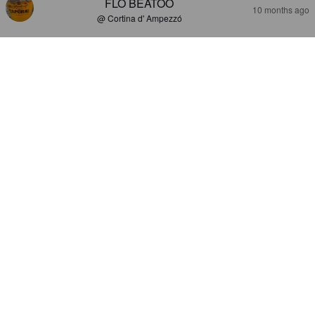
FLO BEATOO
10 months ago
@ Cortina d' Ampezzó