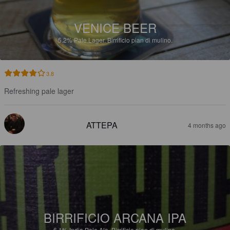
VENICE BEER
5.2%
Pale Lager.
Birrificio pian di mulino.
3.8
Refreshing pale lager
ATTEPA
4 months ago
BIRRIFICIO ARCANA IPA
6.1%
India Pale Ale.
Birrificio pian di mulino.