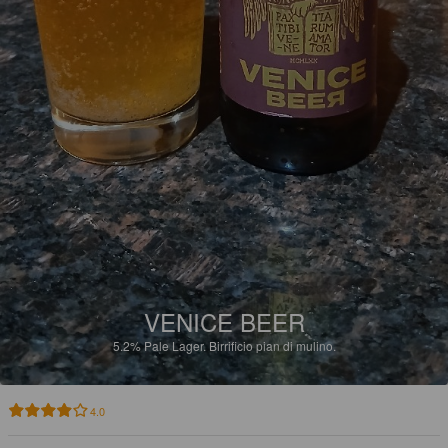
VENICE BEER
5.2%
Pale Lager.
Birrificio pian di mulino.
4.0