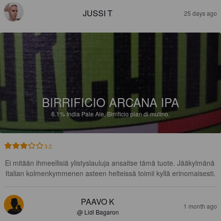
JUSSI T
25 days ago
BIRRIFICIO ARCANA IPA
6.1%
India Pale Ale.
Birrificio pian di mulino.
3.2
Ei mitään ihmeellisiä ylistyslauluja ansaitse tämä tuote. Jääkylmänä 
Italian kolmenkymmenen asteen helteissä toimii kyllä erinomaisesti.
PAAVO K
1 month ago
@ Lidl Bagaron