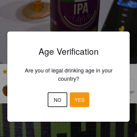
BIRRIFICIO ARCANA IPA
Age Verification
6.1%
India Pale Ale.
Birrificio pian di mulino.
Are you of legal drinking age in your
3.0
country?
FUSS
1 month ago
NO
YES