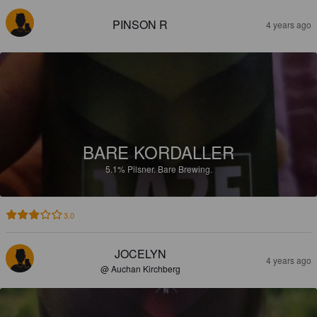
PINSON R
4 years ago
BARE KORDALLER
5.1%
Pilsner.
Bare Brewing.
3.0
JOCELYN
4 years ago
@ Auchan Kirchberg