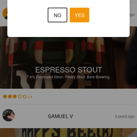
RPD
NO
YES
3 years ago
ESPRESSO STOUT
7.4%
Flavoured Stout / Pastry Stout.
Bare Brewing.
2.9
SAMUEL V
3 years ago