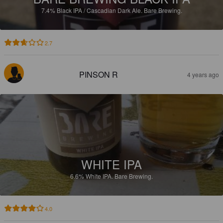
7.4%
Black IPA / Cascadian Dark Ale.
Bare Brewing.
2.7
PINSON R
4 years ago
WHITE IPA
6.6%
White IPA.
Bare Brewing.
4.0