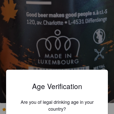
Age Verification
HIERSCHT-GEESCHT
5.6%
Red Ale / Amber Ale.
Bare Brewing.
Are you of legal drinking age in your
country?
3.7