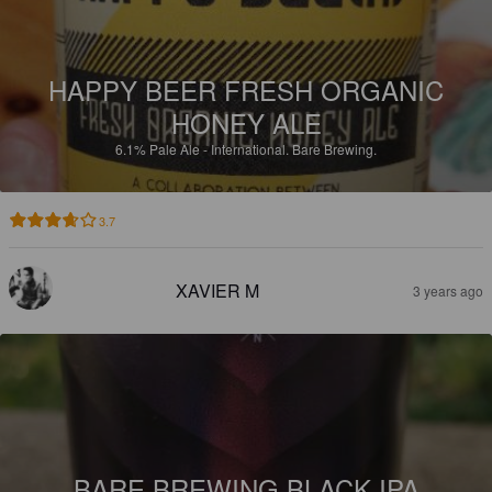
HAPPY BEER FRESH ORGANIC
HONEY ALE
6.1%
Pale Ale - International.
Bare Brewing.
3.7
XAVIER M
3 years ago
BARE BREWING BLACK IPA