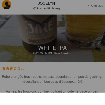
JOCELYN
4 years ago
@ Auchan Kirchberg
WHITE IPA
6.6%
White IPA.
Bare Brewing.
3.3
Robe orangée très trouble, mousse abondante (un peu de gushing, 
nécessitant un bon coup d'éponge...  😦).

Au nez, les houblons dominent offrant un côté herbacé un peu 
résineux et des notes d'agrumes, le malt apporte un côté sucré 
chaleureux, enfin une pointe de coriandre apporte un twist.
