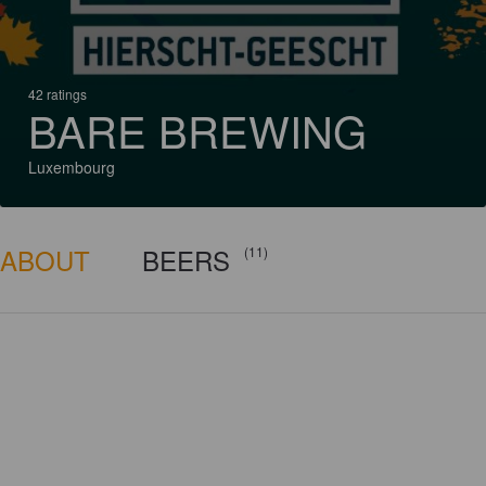
42 ratings
BARE BREWING
Luxembourg
ABOUT
BEERS
(11)