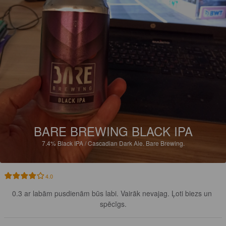
BARE BREWING BLACK IPA
7.4%
Black IPA / Cascadian Dark Ale.
Bare Brewing.
4.0
0.3 ar labām pusdienām būs labi. Vairāk nevajag. Ļoti biezs un 
spēcīgs.