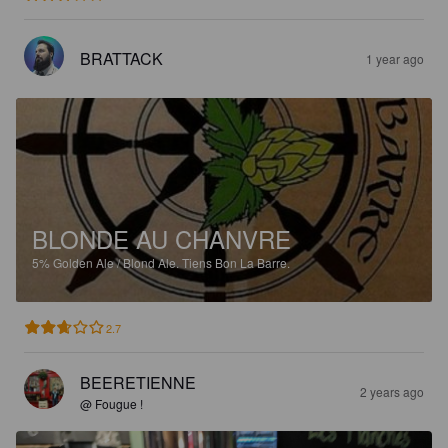
BRATTACK
1 year ago
BLONDE AU CHANVRE
5%
Golden Ale / Blond Ale.
Tiens Bon La Barre.
2.7
BEERETIENNE
2 years ago
@ Fougue !