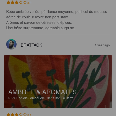
3.0
Robe ambrée voilée, pétillance moyenne, petit col de mousse 
aérée de couleur ivoire non persistant.

Arômes et saveur de céréales, d’épices.

Une bière surprenante, agréable surprise.
BRATTACK
1 year ago
AMBRÉE & AROMATES
5.5%
Red Ale / Amber Ale.
Tiens Bon La Barre.
3.1