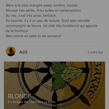
Bière à la robe orangée assez sombre, trouble 

Mousse très aérée, fines bulles en carbonatation

Au nez, c'est très amer, herbacé.

En bouche, il y a un peu de texture. Goût bien céréalié 
accompagné de levure. Un côté très houblonné qui apporte 
de la fraîcheur 

Bien bonne en cette fin de semaine!
A2G
3 years ago
BLONDE
5%
Belgian Ale.
Tiens Bon La Barre.