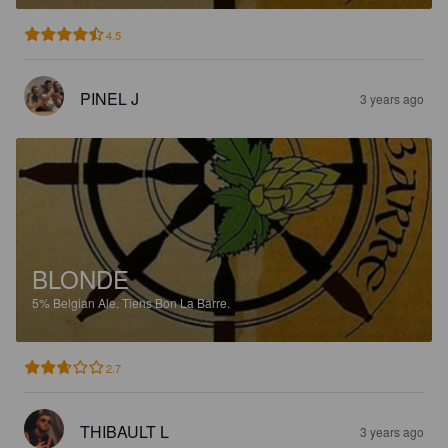
4.5
PINEL J
3 years ago
BLONDE
5%
Belgian Ale.
Tiens Bon La Barre.
2.7
THIBAULT L
3 years ago