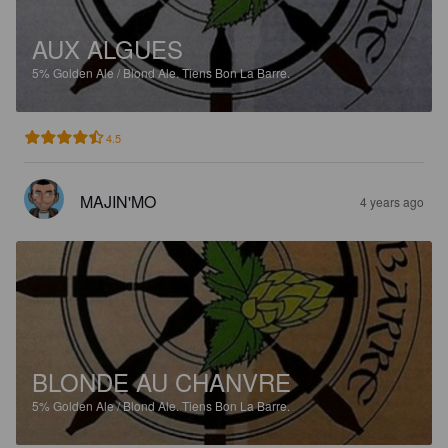
AUX ALGUES
5%
Golden Ale / Blond Ale.
Tiens Bon La Barre.
4.5
MAJIN'MO
4 years ago
BLONDE AU CHANVRE
5%
Golden Ale / Blond Ale.
Tiens Bon La Barre.