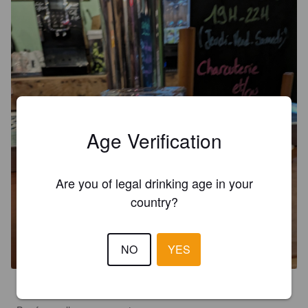
Age Verification
Are you of legal drinking age in your
country?
SESSION HOUBLONNÉE
L'ABONDANCE
5%
Red IPA.
Tiens Bon La Barre.
NO
YES
2.7