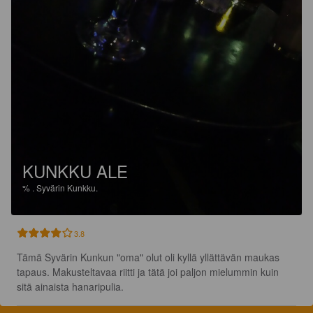
KUNKKU ALE
%
.
Syvärin Kunkku.
3.8
Tämä Syvärin Kunkun "oma" olut oli kyllä yllättävän maukas 
tapaus. Makusteltavaa riitti ja tätä joi paljon mielummin kuin 
sitä ainaista hanaripulia.