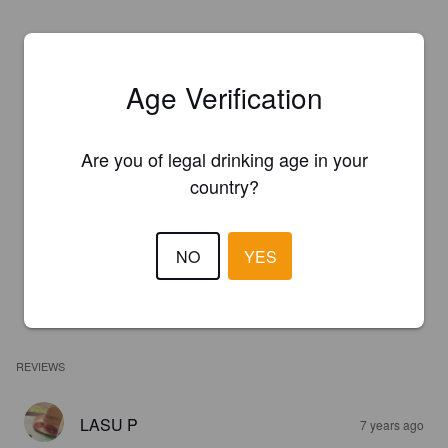
Age Verification
Are you of legal drinking age in your
country?
NO
YES
REVIEWS
LASU P
7 years ago