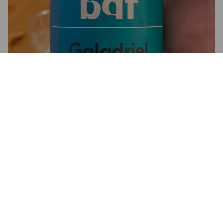
GALADRIEL
5.9%
Berliner Weisse.
bdf (brasserie des fées).
3.4
Bonne blanche type belge
LOOPING