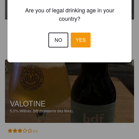
5.9%
Red Ale / Amber Ale.
bdf (brasserie des fées).
Are you of legal drinking age in your
country?
3.6
NO
YES
PTITOS C
3 years ago
VALOTINE
5.3%
Witbier.
bdf (brasserie des fées).
3.0