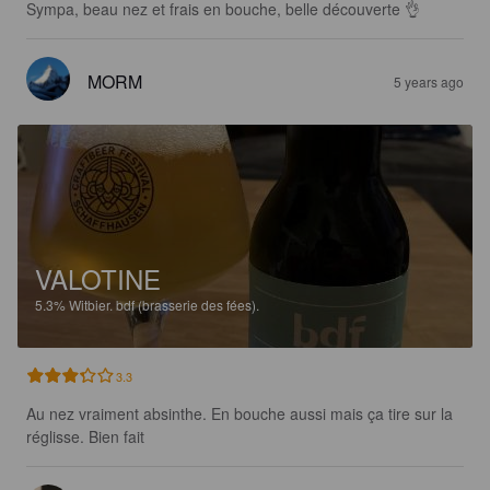
Sympa, beau nez et frais en bouche, belle découverte 👌
MORM
5 years ago
VALOTINE
5.3%
Witbier.
bdf (brasserie des fées).
3.3
Au nez vraiment absinthe. En bouche aussi mais ça tire sur la 
réglisse. Bien fait