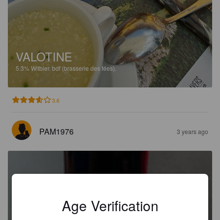
VALOTINE
5.3%
Witbier.
bdf (brasserie des fées).
3.6
PAM1976
3 years ago
Age Verification
COVASSONE