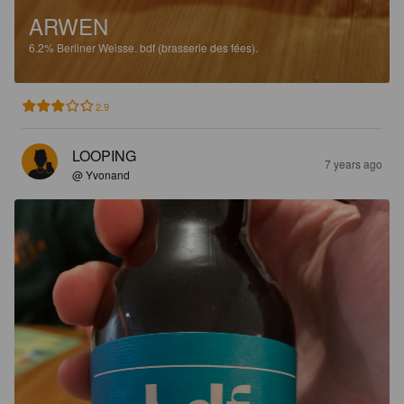
ARWEN
6.2%
Berliner Weisse.
bdf (brasserie des fées).
2.9
LOOPING
7 years ago
@ Yvonand