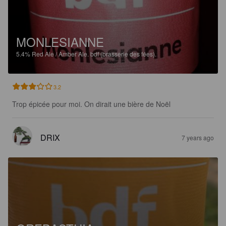
MONLESIANNE
5.4%
Red Ale / Amber Ale.
bdf (brasserie des fées).
3.2
Trop épicée pour moi. On dirait une bière de Noël
DRIX
7 years ago