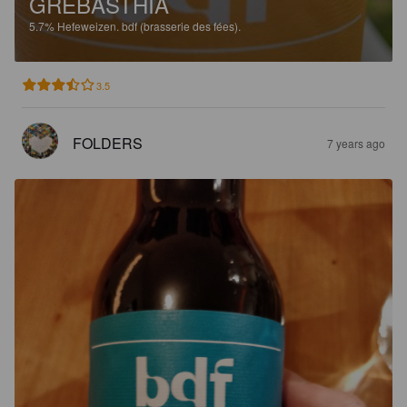
GREBASTHIA
5.7%
Hefeweizen.
bdf (brasserie des fées).
3.5
FOLDERS
7 years ago