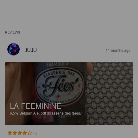
REVIEWS
JUJU
11 months ago
LA FEEMININE
6.5%
Belgian Ale.
bdf (brasserie des fées).
4.0