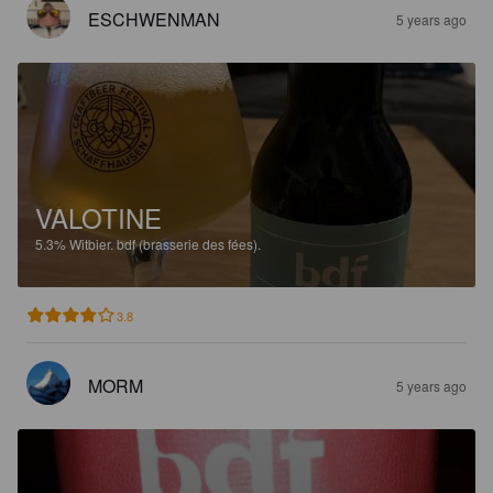
ESCHWENMAN
5 years ago
VALOTINE
5.3%
Witbier.
bdf (brasserie des fées).
3.8
MORM
5 years ago