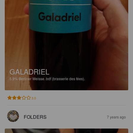
GALADRIEL
5.9%
Berliner Weisse.
bdf (brasserie des fées).
3.0
FOLDERS
7 years ago