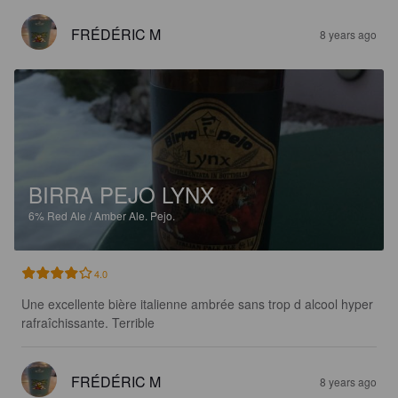
FRÉDÉRIC M
8 years ago
BIRRA PEJO LYNX
6%
Red Ale / Amber Ale.
Pejo.
4.0
Une excellente bière italienne ambrée sans trop d alcool hyper 
rafraîchissante. Terrible
FRÉDÉRIC M
8 years ago