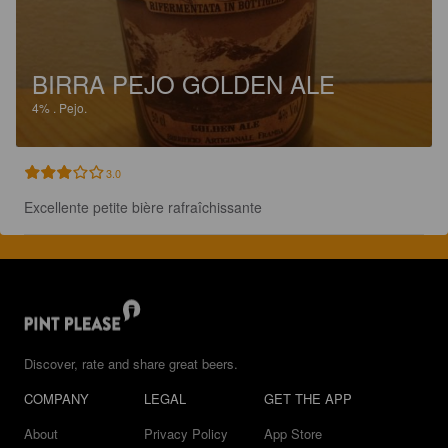
BIRRA PEJO GOLDEN ALE
4%
.
Pejo.
3.0
Excellente petite bière rafraîchissante
Discover, rate and share great beers.
COMPANY
LEGAL
GET THE APP
About
Privacy Policy
App Store