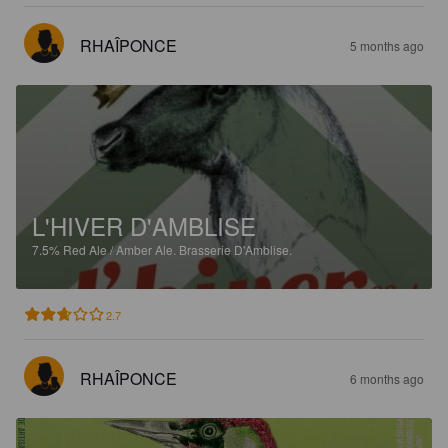
RHAÎPONCE
5 months ago
L'HIVER D'AMBLISE
7.5%
Red Ale / Amber Ale.
Brasserie D'Amblise.
2.7
RHAÎPONCE
6 months ago