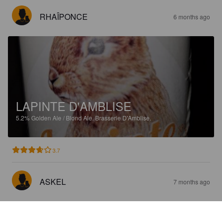
RHAÎPONCE
6 months ago
LAPINTE D'AMBLISE
5.2%
Golden Ale / Blond Ale.
Brasserie D'Amblise.
3.7
ASKEL
7 months ago