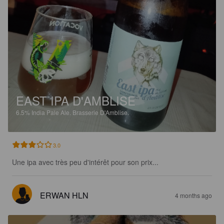
EAST IPA D'AMBLISE
6.5%
India Pale Ale.
Brasserie D'Amblise.
3.0
Une ipa avec très peu d'intérêt pour son prix...
ERWAN HLN
4 months ago