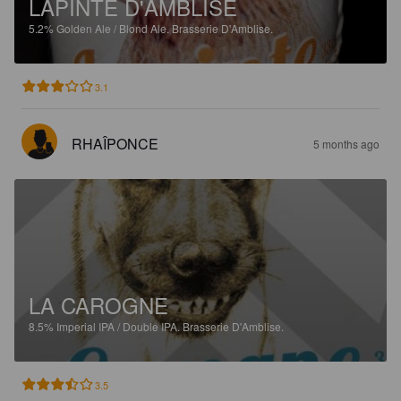
LAPINTE D'AMBLISE
5.2%
Golden Ale / Blond Ale.
Brasserie D'Amblise.
3.1
RHAÎPONCE
5 months ago
LA CAROGNE
8.5%
Imperial IPA / Double IPA.
Brasserie D'Amblise.
3.5