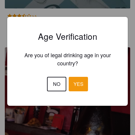
3.5
Age Verification
MAXIME D
3 months ago
Are you of legal drinking age in your
country?
NO
YES