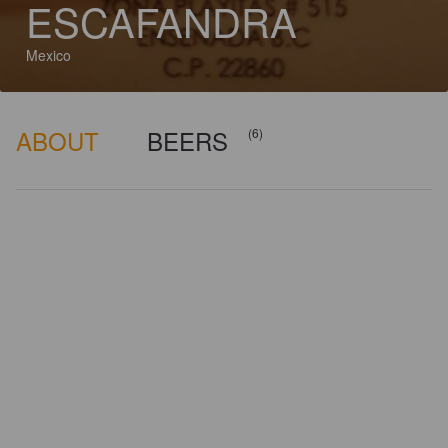
ESCAFANDRA
Mexico
ABOUT
BEERS
(6)