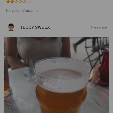
2.3
Cerveza refrescante.
TEDDY SWEEX
7 years ago