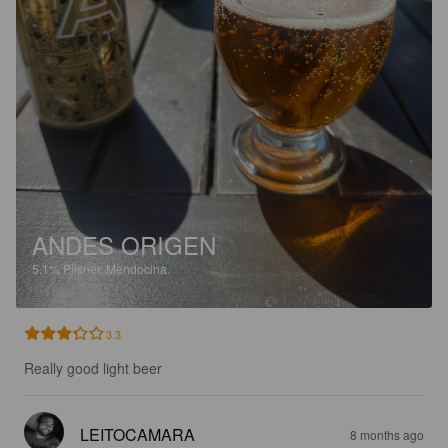
ANDES ORIGEN
5.1%
Pilsner.
Mendocina.
3.3
Really good light beer
LEITOCAMARA
8 months ago