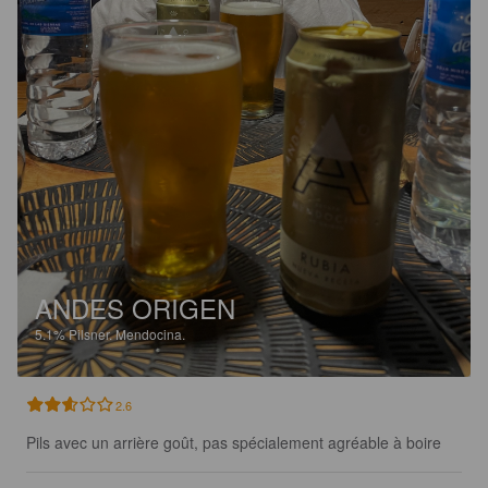
ANDES ORIGEN
5.1%
Pilsner.
Mendocina.
2.6
Pils avec un arrière goût, pas spécialement agréable à boire