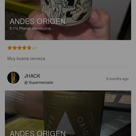
ANDES ORIGEN
5.1%
Pilsner.
Mendocina.
4.7
Muy buena cerveza
JHACK
9 months ago
@ Supermercado
ANDES ORIGEN