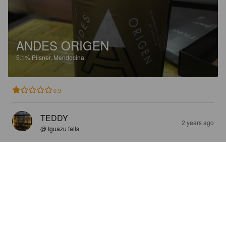
ANDES ORIGEN
5.1%
Pilsner.
Mendocina.
0.9
TEDDY
2 years ago
@ Iguazu falls