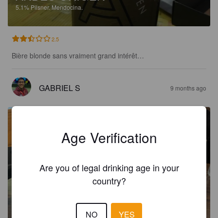
5.1%
Pilsner.
Mendocina.
2.5
Bière blonde sans vraiment grand intérêt…
GABRIEL S
9 months ago
Age Verification
Are you of legal drinking age in your
country?
NO
YES