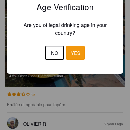
Age Verification
Are you of legal drinking age in your
country?
NO
YES
BOLÉE DE PAIMPOL BRUT
4.5%
Other Cider.
Cidrerie Guillou.
3.5
Fruitée et agréable pour l'apéro
OLIVIER R
2 years ago