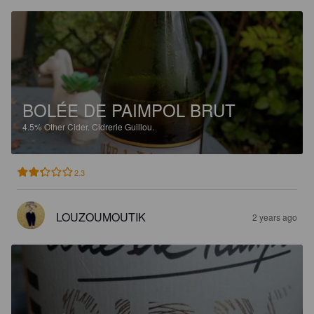
BOLÉE DE PAIMPOL BRUT
4.5%
Other Cider.
Cidrerie Guillou.
2.3
LOUZOUMOUTIK
2 years ago