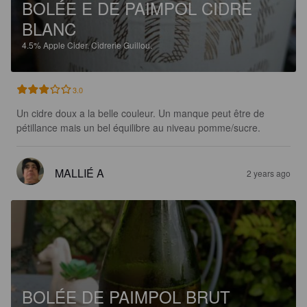
BOLÉE E DE PAIMPOL CIDRE
BLANC
4.5%
Apple Cider.
Cidrerie Guillou.
3.0
Un cidre doux a la belle couleur. Un manque peut être de 
pétillance mais un bel équilibre au niveau pomme/sucre.
MALLIÉ A
2 years ago
BOLÉE DE PAIMPOL BRUT