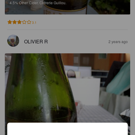
4.5%
Other Cider.
Cidrerie Guillou.
3.1
OLIVIER R
2 years ago