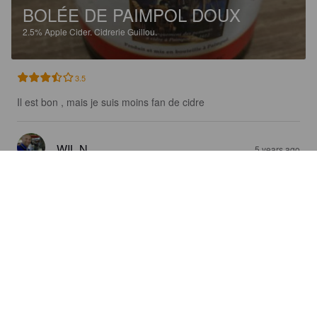
BOLÉE DE PAIMPOL DOUX
2.5%
Apple Cider.
Cidrerie Guillou.
3.5
Il est bon , mais je suis moins fan de cidre
WIL N
5 years ago