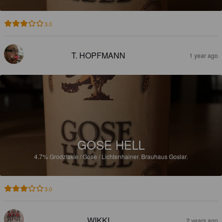
3.0
T. HOPFMANN
1 year ago
GOSE HELL
4.7%
Grodziskie / Gose / Lichtenhainer.
Brauhaus Goslar.
3.0
WIKKI
2 years ago