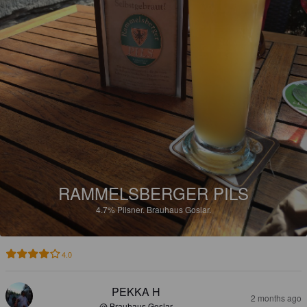
RAMMELSBERGER PILS
4.7%
Pilsner.
Brauhaus Goslar.
4.0
PEKKA H
2 months ago
@ Brauhaus Goslar