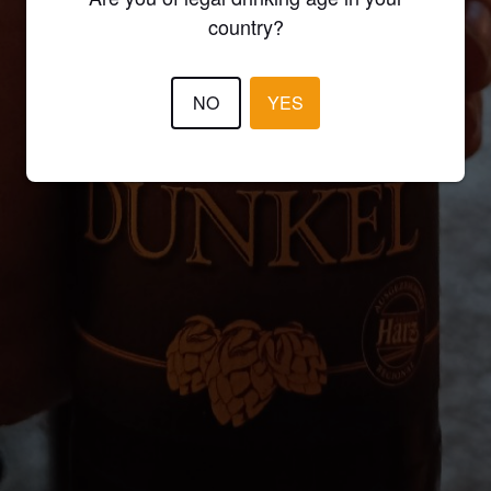
country?
NO
YES