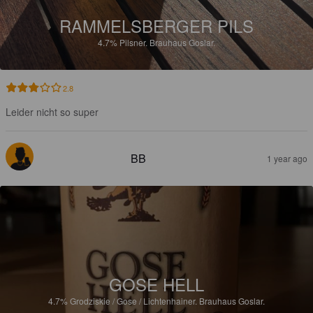
RAMMELSBERGER PILS
4.7%
Pilsner.
Brauhaus Goslar.
2.8
Leider nicht so super
BB
1 year ago
GOSE HELL
4.7%
Grodziskie / Gose / Lichtenhainer.
Brauhaus Goslar.