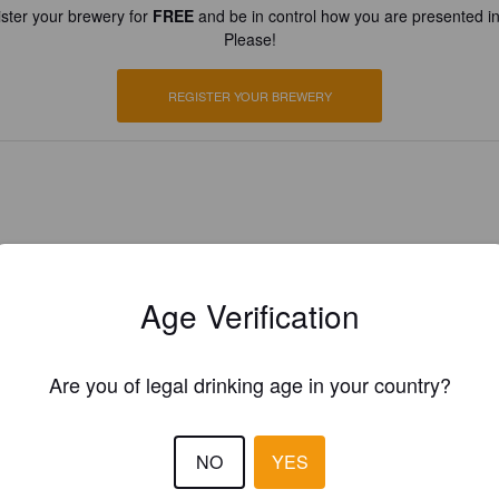
ster your brewery for
FREE
and be in control how you are presented in
Please!
REGISTER YOUR BREWERY
Age Verification
Are you of legal drinking age in your country?
NO
YES