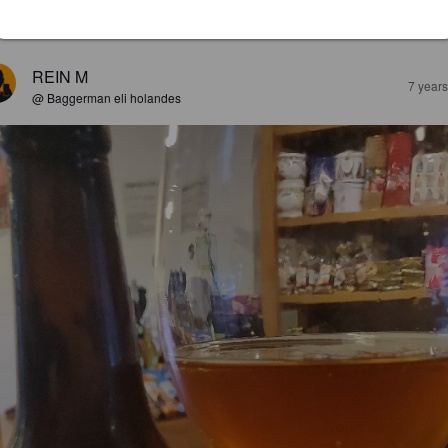
EWS
REIN M
7 year
@ Baggerman eli holandes