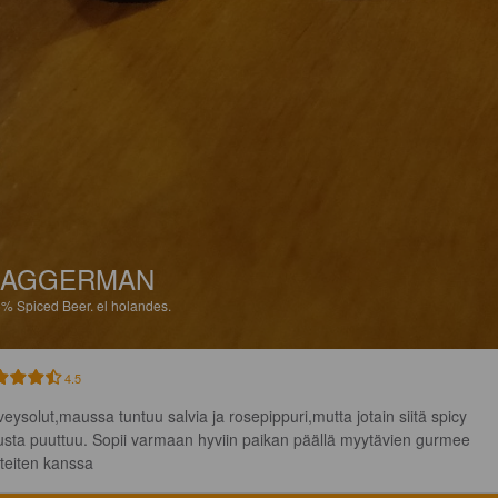
BAGGERMAN
5%
Spiced Beer.
el holandes.
4.5
veysolut,maussa tuntuu salvia ja rosepippuri,mutta jotain siitä spicy 
sta puuttuu. Sopii varmaan hyviin paikan päällä myytävien gurmee 
tteiten kanssa