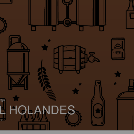
ings
L HOLANDES
n