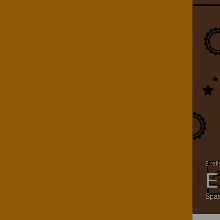
2 rat
E
Spai