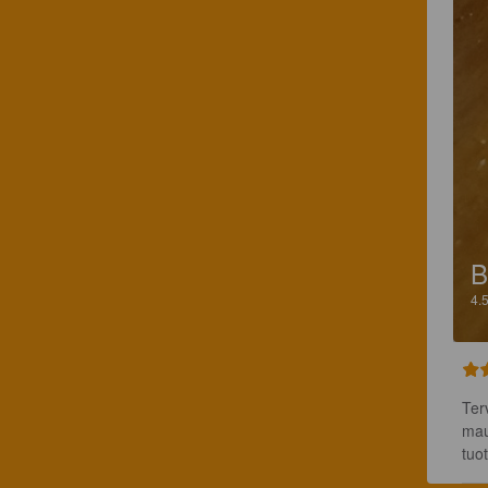
4.
Ter
mau
tuo