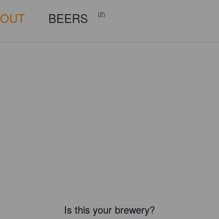
BOUT
BEERS
(2)
Is this your brewery?