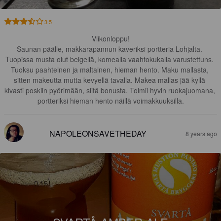
3.5
Viikonloppu!

Saunan päälle, makkarapannun kaveriksi portteria Lohjalta. 
Tuopissa musta olut beigellä, komealla vaahtokukalla varustettuns. 
Tuoksu paahteinen ja maltainen, hieman hento. Maku mallasta, 
sitten makeutta mutta kevyellä tavalla. Makea mallas jää kyllä 
kivasti poskiin pyörimään, siitä bonusta. Toimii hyvin ruokajuomana, 
portteriksi hieman hento näillä voimakkuuksilla.
NAPOLEONSAVETHEDAY
8 years ago