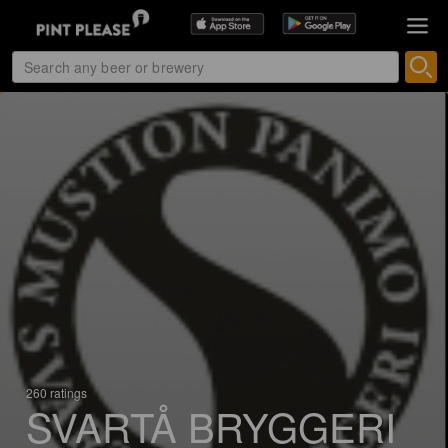
260 ratings
SVARTÅ BRYGGERI