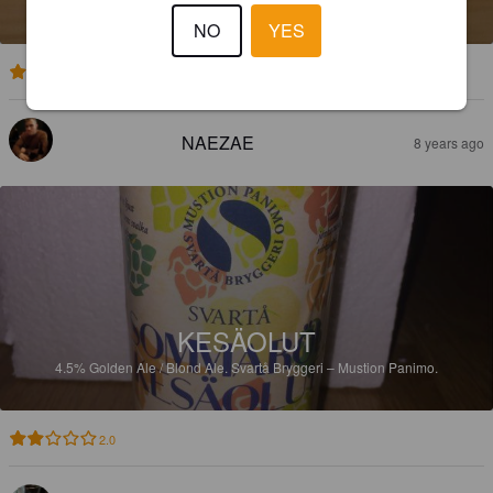
5.4%
Red Ale / Amber Ale.
Svartå Bryggeri – Mustion Panimo.
NO
YES
2.0
NAEZAE
8 years ago
KESÄOLUT
4.5%
Golden Ale / Blond Ale.
Svartå Bryggeri – Mustion Panimo.
2.0