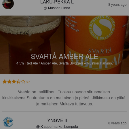
LAKU-PEKKA L
8 years ago
@ Mustion Linna
SVARTÅ AMBER ALE
4.5%
Red Ale / Amber Ale.
Svartå Bryggeri – Mustion Panimo.
3.5
Vaahto on maltillinen. Tuoksu nousee sitrusmaisen 
kirsikkaisena.Suutuntuma on maltainen ja pirteä. Jälkimaku on pitkä 
ja maltainen Mukava tuttavuus.
YNGVE II
8 years ago
@ K-supermarket Lempola