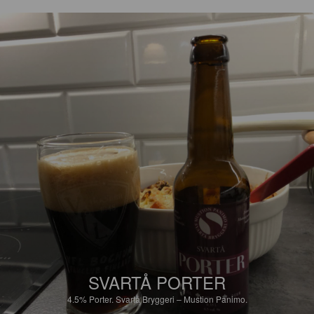
SVARTÅ PORTER
4.5%
Porter.
Svartå Bryggeri – Mustion Panimo.