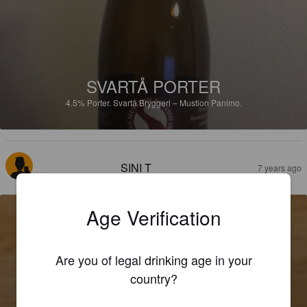
SVARTÅ PORTER
4.5%
Porter.
Svartå Bryggeri – Mustion Panimo.
SINI T
7 years ago
Age Verification
Are you of legal drinking age in your
country?
HÖSTÖL - SYYSOLUT