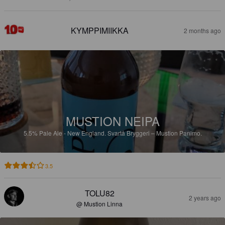
KYMPPIMIIKKA
2 months ago
MUSTION NEIPA
5.5%
Pale Ale - New England.
Svartå Bryggeri – Mustion Panimo.
3.5
TOLU82
2 years ago
@ Mustion Linna