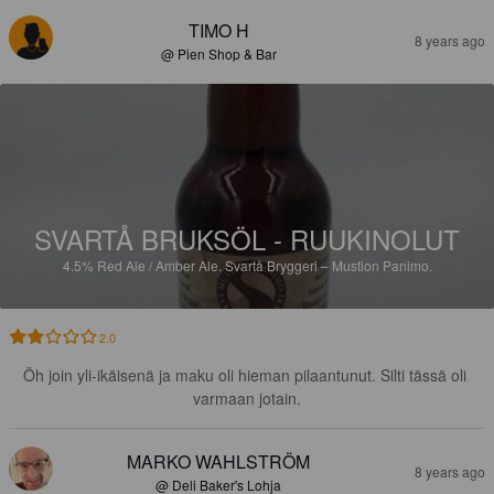
TIMO H
8 years ago
@ Pien Shop & Bar
SVARTÅ BRUKSÖL - RUUKINOLUT
4.5%
Red Ale / Amber Ale.
Svartå Bryggeri – Mustion Panimo.
2.0
Öh join yli-ikäisenä ja maku oli hieman pilaantunut. Silti tässä oli 
varmaan jotain.
MARKO WAHLSTRÖM
8 years ago
@ Deli Baker's Lohja