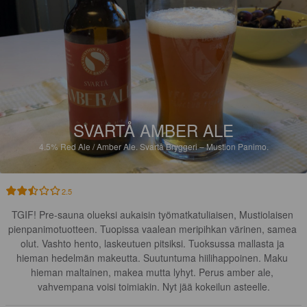
SVARTÅ AMBER ALE
4.5%
Red Ale / Amber Ale.
Svartå Bryggeri – Mustion Panimo.
2.5
TGIF! Pre-sauna olueksi aukaisin työmatkatuliaisen, Mustiolaisen 
pienpanimotuotteen. Tuopissa vaalean meripihkan värinen, samea 
olut. Vashto hento, laskeutuen pitsiksi. Tuoksussa mallasta ja 
hieman hedelmän makeutta. Suutuntuma hiilihappoinen. Maku 
hieman maltainen, makea mutta lyhyt. Perus amber ale, 
vahvempana voisi toimiakin. Nyt jää kokeilun asteelle.