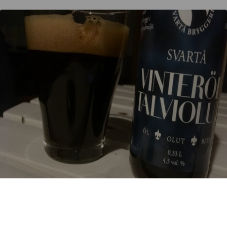
SVARTÅ JOULUOLUT
4.7%
.
Svartå Bryggeri – Mustion Panimo.