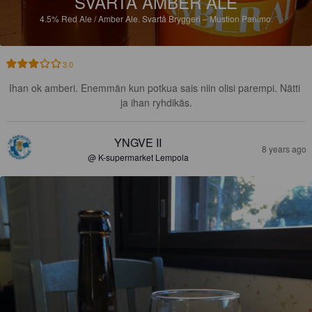
SVARTÅ AMBER ALE
4.5%
Red Ale / Amber Ale.
Svartå Bryggeri – Mustion Panimo.
3.0
Ihan ok amberi. Enemmän kun potkua sais niin olisi parempi. Nätti 
ja ihan ryhdikäs.
YNGVE II
8 years ago
@ K-supermarket Lempola