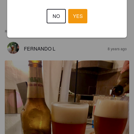
NO
YES
REVIEWS
FERNANDO L
8 years ago