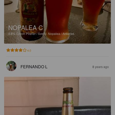
NOPALEA C
4.8%
Czech Pilsner / Svetlý.
Nopalea / Ardanas.
4.0
FERNANDO L
8 years ago