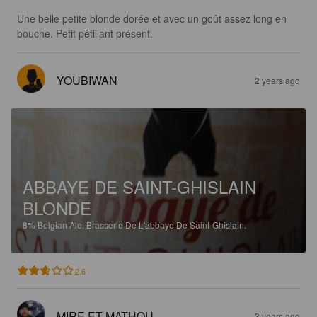
Une belle petite blonde dorée et avec un goût assez long en 
bouche. Petit pétillant présent.
YOUBIWAN
2 years ago
ABBAYE DE SAINT-GHISLAIN
BLONDE
8%
Belgian Ale.
Brasserie De L'abbaye De Saint-Ghislain.
2.6
MIRE ET MATHOU
3 years ago