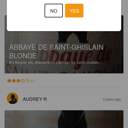
SERGE B
1 year ago
NO
YES
ABBAYE DE SAINT-GHISLAIN
BLONDE
8%
Belgian Ale.
Brasserie De L'abbaye De Saint-Ghislain.
3.0
AUDREY R
2 years ago