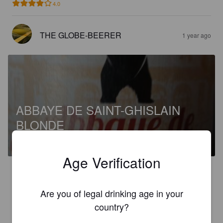
4.0
THE GLOBE-BEERER
1 year ago
ABBAYE DE SAINT-GHISLAIN
BLONDE
8%
Belgian Ale.
Brasserie De L'abbaye De Saint-Ghislain.
Age Verification
2.8
J’en avais un meilleur souvenir, il me semblait qu’elle était un 
Are you of legal drinking age in your
peu plus amer…
country?