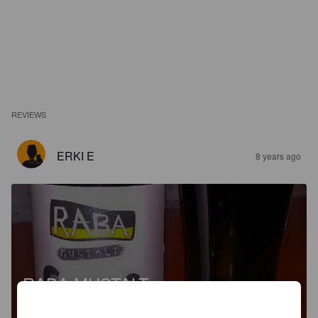
REVIEWS
ERKI E
8 years ago
RABA MUSTALT
8.2%
Imperial Pilsner / Strong Pale Lager.
Raba Pruulikoda.