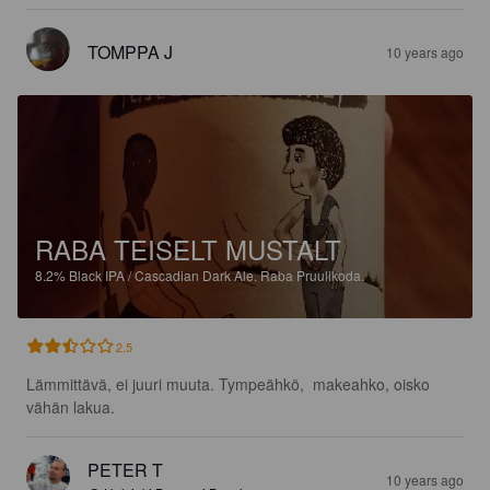
TOMPPA J
10 years ago
RABA TEISELT MUSTALT
8.2%
Black IPA / Cascadian Dark Ale.
Raba Pruulikoda.
2.5
Lämmittävä, ei juuri muuta. Tympeähkö,  makeahko, oisko 
vähän lakua.
PETER T
10 years ago