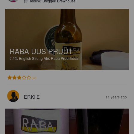
@ Helsinki Bryggeri Brewhouse
RABA UUS PRUUT
5.4%
English Strong Ale.
Raba Pruulikoda.
3.0
ERKI E
11 years ago