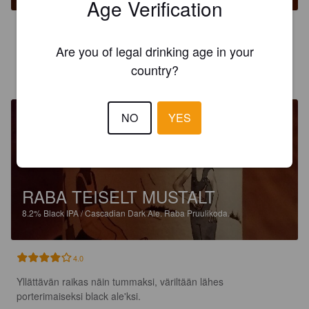
Age Verification
3.0
Are you of legal drinking age in your
PANU K
country?
10 years ago
@ Helsinki Bryggeri Brewhouse
NO
YES
RABA TEISELT MUSTALT
8.2%
Black IPA / Cascadian Dark Ale.
Raba Pruulikoda.
4.0
Yllättävän raikas näin tummaksi, väriltään lähes 
porterimaiseksi black ale'ksi.