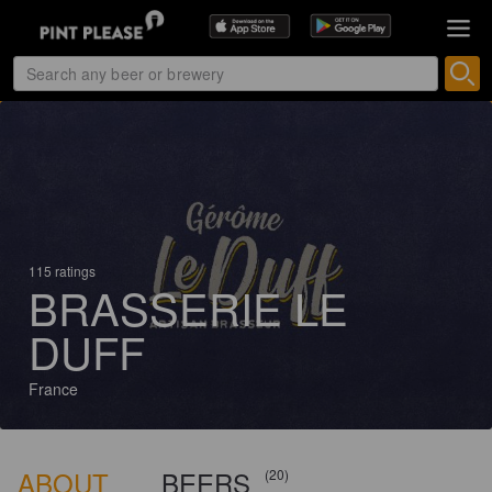
115 ratings
BRASSERIE LE
DUFF
France
ABOUT
BEERS
(20)