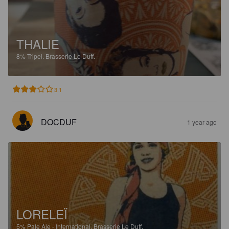
THALIE
8%
Tripel.
Brasserie Le Duff.
3.1
DOCDUF
1 year ago
LORELEÏ
5%
Pale Ale - International.
Brasserie Le Duff.