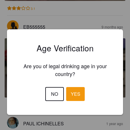
3.1
EB555555
9 months ago
Age Verification
Are you of legal drinking age in your
country?
INDIRA
5%
India Pale Ale.
Brasserie Le Duff.
NO
YES
3.5
PAUL ICHINELLES
1 year ago