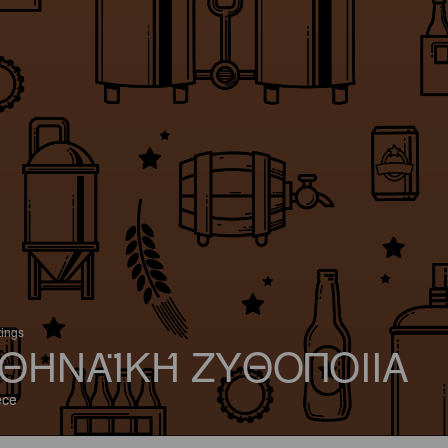
tings
ΘΗΝΑΪΚΉ ΖΥΘΟΠΟΙΙΑ
ece