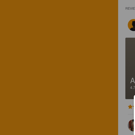
REVI
A
4.