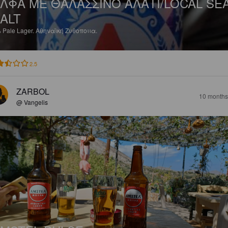
ΛΦΑ ΜΕ ΘΑΛΑΣΣΙΝΌ ΑΛΆΤΙ/LOCAL SE
ALT
%
Pale Lager.
Αθηναϊκή Ζυθοποιια.
2.5
ZARBOL
10 months
@ Vangelis