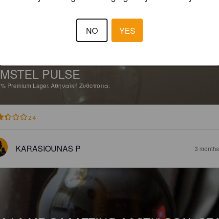
NO
YES
MSTEL PULSE
7%
Premium Lager.
Αθηναϊκή Ζυθοποιια.
2.4
KARASIOUNAS P
3 months