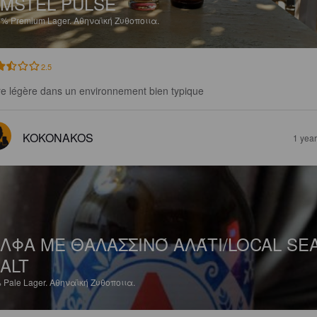
MSTEL PULSE
7%
Premium Lager.
Αθηναϊκή Ζυθοποιια.
2.5
re légère dans un environnement bien typique
KOKONAKOS
1 yea
ΛΦΑ ΜΕ ΘΑΛΑΣΣΙΝΌ ΑΛΆΤΙ/LOCAL SE
ALT
%
Pale Lager.
Αθηναϊκή Ζυθοποιια.