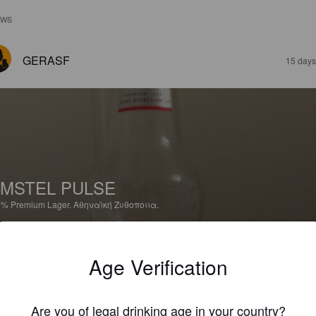
EWS
GERASF
15 days
MSTEL PULSE
7%
Premium Lager.
Αθηναϊκή Ζυθοποιια.
3.0
Age Verification
DAVY
16 days
Are you of legal drinking age in your country?