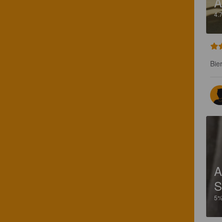
A
4.
Bie
Α
S
5