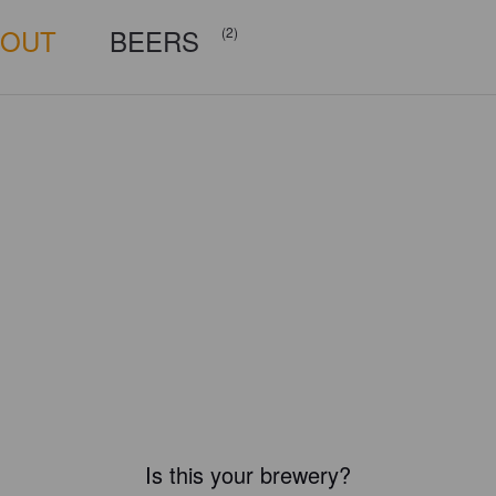
BOUT
BEERS
(2)
Is this your brewery?