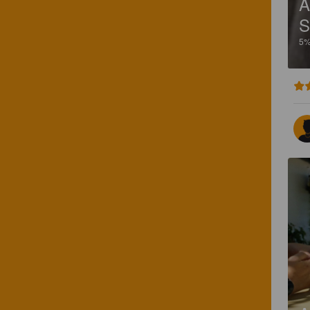
Α
S
5