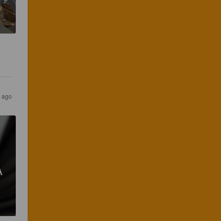
r ago
A