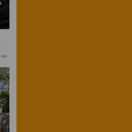
A
 ago