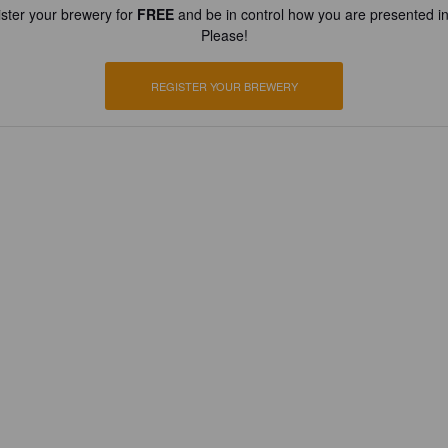
ster your brewery for
FREE
and be in control how you are presented in
Please!
REGISTER YOUR BREWERY