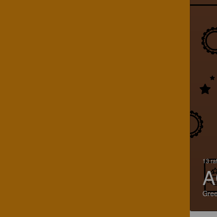
13 ra
Α
Gre