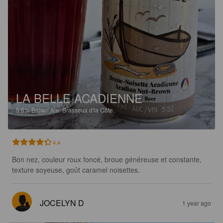
LA BELLE ACADIENNE
5.5%
Brown Ale.
Brasseux d'la Côte.
4.4
Bon nez, couleur roux foncé, broue généreuse et constante, 
texture soyeuse, goût caramel noisettes.
JOCELYN D
1 year ago