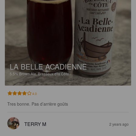
LA BELLE ACADIENNE
5.5%
Brown Ale.
Brasseux d'la Côte.
4.0
Tres bonne. Pas d’arrière goûts
TERRY M
2 years ago