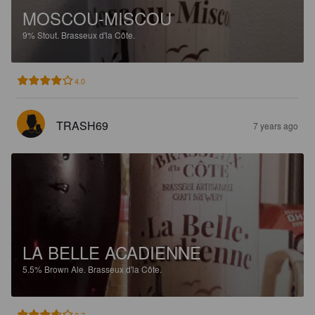
MOSCOU-MISCOU
9%
Stout.
Brasseux d'la Côte.
4.0
TRASH69
7 years ago
LA BELLE ACADIENNE
5.5%
Brown Ale.
Brasseux d'la Côte.
3.7