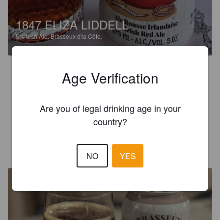
1847 ELIZA LIDDELL
5%
Irish Ale.
Brasseux d'la Côte.
4.1
Age Verification
Nez discrèt, broue discrète, couleur orange brûler foncé et 
limpide, texture sec, goût houblonné avec une note  de 
caramel discrèt, u e bonne rousses irlandaise! 

Are you of legal drinking age in your
Mes j'aurais aimé un peu plus caramélisé.
country?
MERF
2 years ago
NO
YES