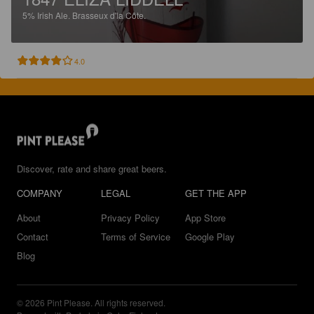
5%
Irish Ale.
Brasseux d'la Côte.
4.0
Discover, rate and share great beers.
COMPANY
LEGAL
GET THE APP
About
Privacy Policy
App Store
Contact
Terms of Service
Google Play
Blog
© 2026 Pint Please. All rights reserved.