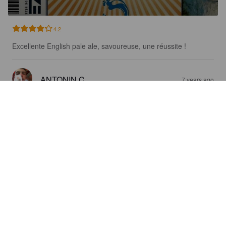
4.2
Excellente English pale ale, savoureuse, une réussite !
ANTONIN C
7 years ago
LA PRESQUE BRUNE
5%
Red Ale / Amber Ale.
Brasserie De La Résurgence [Closed].
3.0