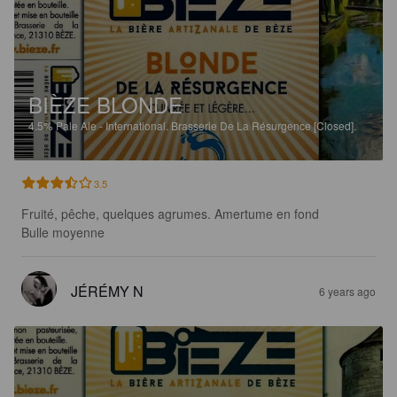
BIÈZE BLONDE
4.5%
Pale Ale - International.
Brasserie De La Résurgence [Closed].
3.5
Fruité, pêche, quelques agrumes. Amertume en fond  

Bulle moyenne
JÉRÉMY N
6 years ago