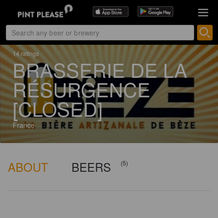
14 ratings
BRASSERIE DE LA
RÉSURGENCE
[CLOSED]
France
ABOUT
BEERS
(5)