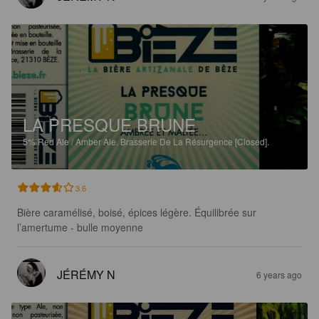
LA PRESQUE BRUNE
5%
Red Ale / Amber Ale.
Brasserie De La Résurgence [Closed].
3.6
Bière caramélisé, boisé, épices légère. Équilibrée sur 
l’amertume - bulle moyenne
JÉRÉMY N
6 years ago