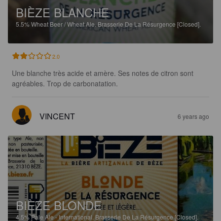
BIÈZE BLANCHE
5.5%
Wheat Beer / Wheat Ale.
Brasserie De La Résurgence [Closed].
2.0
Une blanche très acide et amère. Ses notes de citron sont 
agréables. Trop de carbonatation.
VINCENT
6 years ago
BIÈZE BLONDE
4.5%
Pale Ale - International.
Brasserie De La Résurgence [Closed].