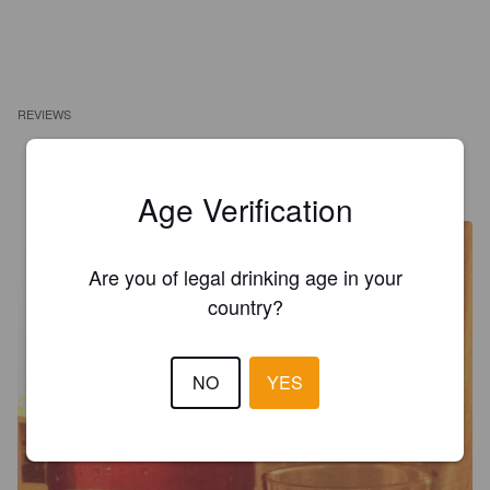
REVIEWS
BIERBERT
8 years ago
Age Verification
Are you of legal drinking age in your
country?
NO
YES