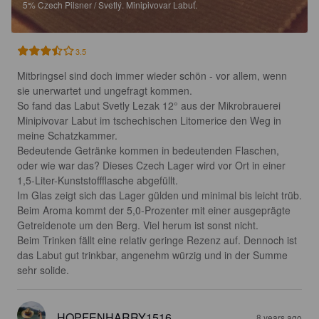
5%
Czech Pilsner / Svetlý.
Minipivovar Labuť.
3.5
Mitbringsel sind doch immer wieder schön - vor allem, wenn 
sie unerwartet und ungefragt kommen.

So fand das Labut Svetly Lezak 12° aus der Mikrobrauerei 
Minipivovar Labut im tschechischen Litomerice den Weg in 
meine Schatzkammer.

Bedeutende Getränke kommen in bedeutenden Flaschen, 
oder wie war das? Dieses Czech Lager wird vor Ort in einer 
1,5-Liter-Kunststoffflasche abgefüllt.

Im Glas zeigt sich das Lager gülden und minimal bis leicht trüb.

Beim Aroma kommt der 5,0-Prozenter mit einer ausgeprägte 
Getreidenote um den Berg. Viel herum ist sonst nicht.

Beim Trinken fällt eine relativ geringe Rezenz auf. Dennoch ist 
das Labut gut trinkbar, angenehm würzig und in der Summe 
sehr solide.
HOPFENHARRY1516
8 years ago