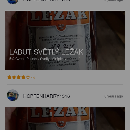
LABUT SVĚTLÝ LEŽÁK
5%
Czech Pilsner / Svetlý.
Minipivovar Labuť.
4.0
HOPFENHARRY1516
8 years ago