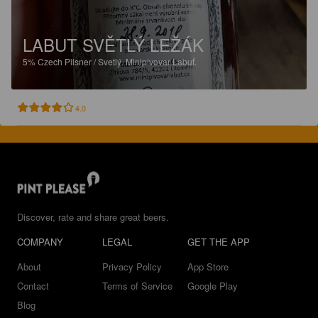
LABUT SVĚTLÝ LEŽÁK
5%
Czech Pilsner / Svetlý.
Minipivovar Labuť.
4.0
Discover, rate and share great beers.
COMPANY
LEGAL
GET THE APP
About
Privacy Policy
App Store
Contact
Terms of Service
Google Play
Blog