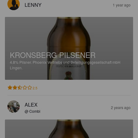
LENNY
1 year ago
KRONSBERG PILSENER
4.8%
Pilsner.
Phoenix Vertriebs und Beteiligungsgesellschaft mbH
Lingen.
2.5
ALEX
2 years ago
@ Combi