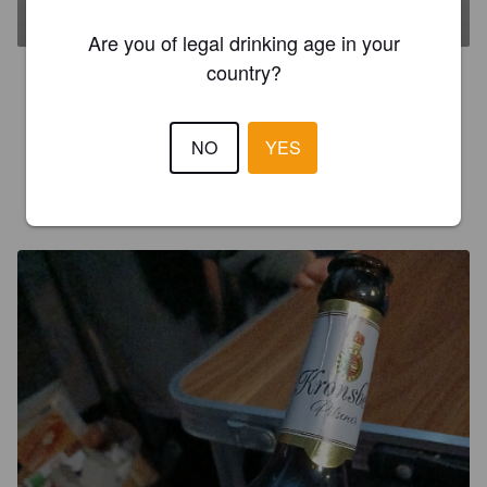
Lingen.
Are you of legal drinking age in your
country?
3.0
Das günstige Bier von umme Ecke ..

 Durchaus OK...Prost!
NO
YES
BIERTIER86
1 year ago