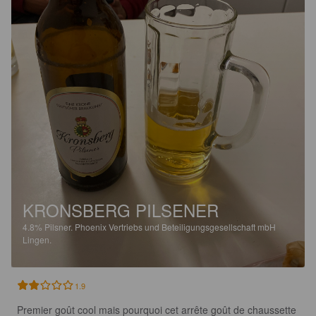
KRONSBERG PILSENER
4.8%
Pilsner.
Phoenix Vertriebs und Beteiligungsgesellschaft mbH
Lingen.
1.9
Premier goût cool mais pourquoi cet arrête goût de chaussette 