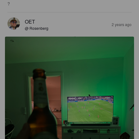
?
OET
2 years ago
@ Rosenberg