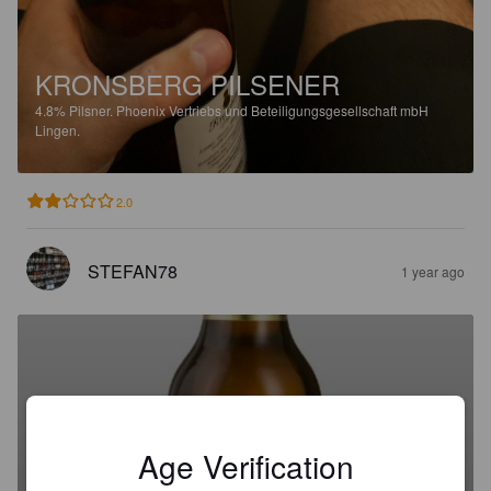
KRONSBERG PILSENER
4.8%
Pilsner.
Phoenix Vertriebs und Beteiligungsgesellschaft mbH
Lingen.
2.0
STEFAN78
1 year ago
KRONSBERG PILSENER
Age Verification
4.8%
Pilsner.
Phoenix Vertriebs und Beteiligungsgesellschaft mbH