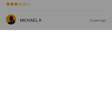
2.7
MICHAEL K
3 years ago
KRONSBERG PILSENER
4.8%
Pilsner.
Phoenix Vertriebs und Beteiligungsgesellschaft mbH
Lingen.
4.5
VALTTERI KOO
3 years ago