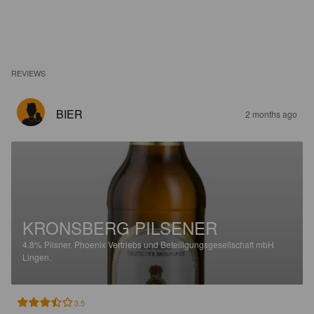
REVIEWS
BIER
2 months ago
KRONSBERG PILSENER
4.8%
Pilsner.
Phoenix Vertriebs und Beteiligungsgesellschaft mbH
Lingen.
3.5