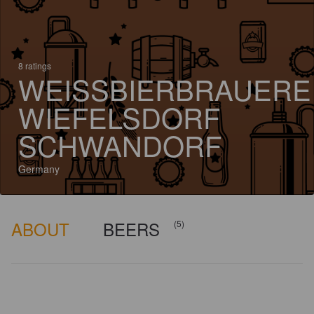
8 ratings
WEISSBIERBRAUEREI 
IEFELSDORF S
CHWANDORF
Germany
ABOUT
BEERS
(5)