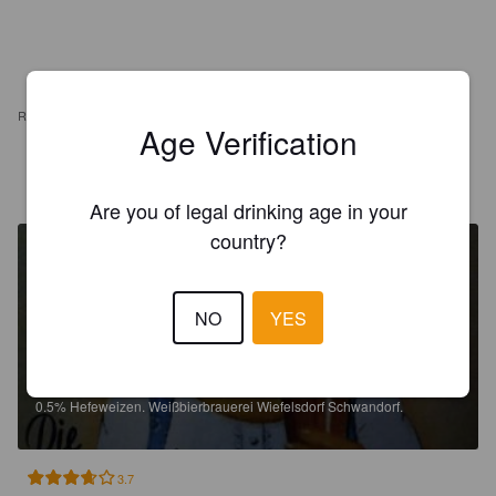
REVIEWS
Age Verification
ZWECKE
1 year ago
@ Nittenau
Are you of legal drinking age in your
country?
NO
YES
JURA WEIZEN ALKOHOLFREI
0.5%
Hefeweizen.
Weißbierbrauerei Wiefelsdorf Schwandorf.
3.7