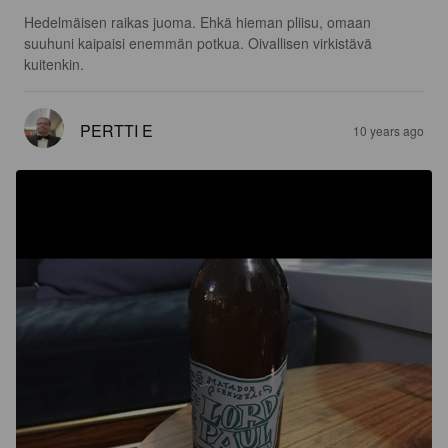
Hedelmäisen raikas juoma. Ehkä hieman pliisu, omaan 
suuhuni kaipaisi enemmän potkua. Oivallisen virkistävä 
kuitenkin.
PERTTI E
10 years ago