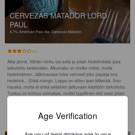
CERVEZAS MATADOR LORD
PAUL
4.7%
American Pale Ale.
Cervezas Matador.
3.0
Aika jännä. Vähän niinku ois solia ja jotain hedelmäistä ipaa 
sekoitettu keskenään. Alkumaku on melko mieto, mutta 
hedelmäinen. Jälkimaussa tulee vahvasti joku papaija tms 
hedelmä... Ehkä mango. Loppu on sitten ipan kitkerää. Ihan 
hauska, mutta ei ehkä sellainen jatkuvaan käyttöön tarkoitettu. 
Tuoksu on kohtuu voimakas, muttei tyypillinen olut vaan jotain 
muuta.
Age Verification
DJMEXI01
9 years ago
@ Rillinki
Are you of legal drinking age in your