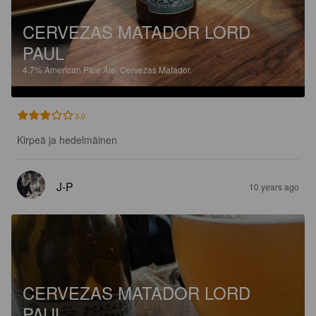
CERVEZAS MATADOR LORD
PAUL
4.7%
American Pale Ale.
Cervezas Matador.
3.0
Kirpeä ja hedelmäinen
J-P
10 years ago
CERVEZAS MATADOR LORD
PAUL