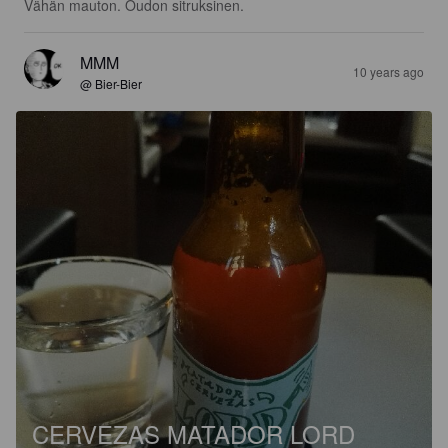
Vähän mauton. Oudon sitruksinen.
MMM
10 years ago
@ Bier-Bier
CERVEZAS MATADOR LORD