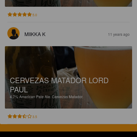
5.0
MIIKKA K
11 years ago
CERVEZAS MATADOR LORD
PAUL
4.7%
American Pale Ale.
Cervezas Matador.
3.5